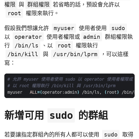
權限
與
群組權限
若省略的話，預設會允許以
root
權限來執行。
假設我們想讓允許
myuser
使用者使用
sudo
以
operator
使用者權限或
admin
群組權限執
行
/bin/ls
、以
root
權限執行
/bin/kill
與
/usr/bin/lprm
，可以這樣
寫：
# 允許 myuser 使用者使用 sudo 以 operator 使用者權限或 a
# 以 root 權限執行 /bin/kill 與 /usr/bin/lprm
myuser   
ALL
=(
operator:admin
)
 /bin/ls, 
(
root
)
新增可用
的群組
sudo
若要讓指定群組內的所有人都可以使用
sudo
取得