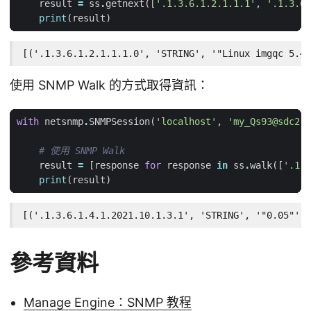
result
=
ss
.
getnext
([
'.1.3.6.1.2.1.1.1'
,
'.1.3.6.
print
(
result
)
[('.1.3.6.1.2.1.1.1.0', 'STRING', '"Linux imgqc 5.4.
使用 SNMP Walk 的方式取得資訊：
with
netsnmp
.
SNMPSession
(
'localhost'
,
'my_Qs93@sdc2'
)
# 使用 SNMP Walk
result
=
[
response
for
response
in
ss
.
walk
([
'.1.3
print
(
result
)
[('.1.3.6.1.4.1.2021.10.1.3.1', 'STRING', '"0.05"'),
參考資料
Manage Engine：SNMP 教程