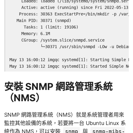
     Loaded: loaded (/lib/systemd/system/snmpd.servi
     Active: active (running) since Fri 2022-05-13 1
    Process: 30363 ExecStartPre=/bin/mkdir -p /var/r
   Main PID: 30371 (snmpd)

      Tasks: 1 (limit: 19106)

     Memory: 6.1M

     CGroup: /system.slice/snmpd.service

             └─30371 /usr/sbin/snmpd -LOw -u Debian-
May 13 16:00:12 imgqc systemd[1]: Starting Simple Ne
May 13 16:00:12 imgqc systemd[1]: Started Simple Ne
安裝 SNMP 網路管理系統
（NMS）
SNMP 網路管理系統（NMS）就是系統管理者用來
監控其他設備的系統，若要將一台 Ubuntu Linux 系
統作為 NMS，可以安裝
snmp
與
snmp-mibs-