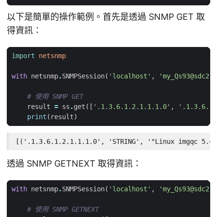
以下是簡單的操作範例。首先是透過 SNMP GET 取
得資訊：
import
netsnmp
with
netsnmp
.
SNMPSession
(
'localhost'
,
'my_Qs93@sdc2'
)
# 使用 SNMP GET
result
=
ss
.
get
([
'.1.3.6.1.2.1.1.1.0'
,
'.1.3.6.1.
print
(
result
)
[('.1.3.6.1.2.1.1.1.0', 'STRING', '"Linux imgqc 5.4.
透過 SNMP GETNEXT 取得資訊：
with
netsnmp
.
SNMPSession
(
'localhost'
,
'my_Qs93@sdc2'
)
# 使用 SNMP GETNEXT