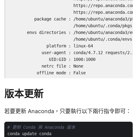
                          https://repo.anaconda.com/
                          https://repo.anaconda.com/
          package cache : /home/ubuntu/anaconda3/pkg
                          /home/ubuntu/.conda/pkgs

       envs directories : /home/ubuntu/anaconda3/env
                          /home/ubuntu/.conda/envs

               platform : linux-64

             user-agent : conda/4.7.12 requests/2.22
                UID:GID : 1000:1000

             netrc file : None

           offline mode : False
版本更新
若要更新 Anaconda，只要執行以下兩行指令即可：
# 更新 Conda 與 Anaconda 版本