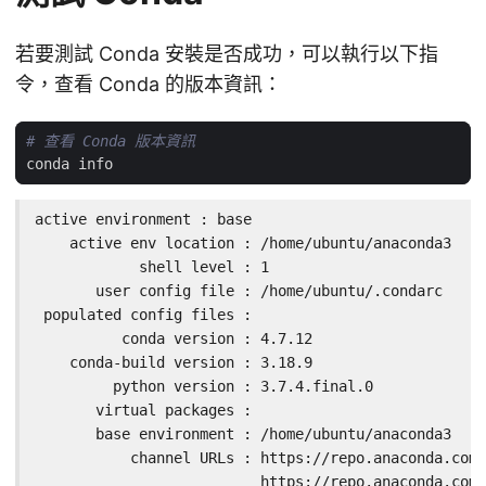
若要測試 Conda 安裝是否成功，可以執行以下指
令，查看 Conda 的版本資訊：
# 查看 Conda 版本資訊
active environment : base

    active env location : /home/ubuntu/anaconda3

            shell level : 1

       user config file : /home/ubuntu/.condarc

 populated config files :

          conda version : 4.7.12

    conda-build version : 3.18.9

         python version : 3.7.4.final.0

       virtual packages :

       base environment : /home/ubuntu/anaconda3  (w
           channel URLs : https://repo.anaconda.com/
                          https://repo.anaconda.com/