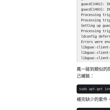
guacd[1401]: IN
guacd[1403]: IN
Processing trig
Processing trig
Setting up guac
Processing trig
ldconfig deferr
Errors were enc
libguac-client-
libguac-client-
libguac-client
萬一碰到類似的問
己補裝：
補完缺少的套件