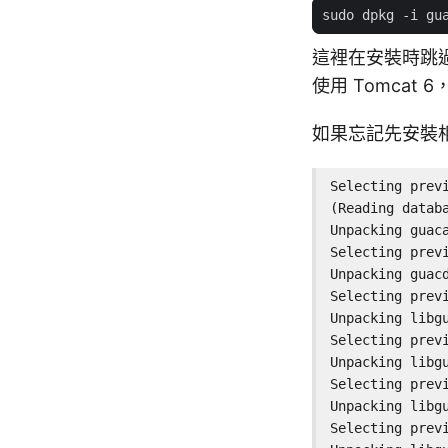
這裡在安裝時跳
使用 Tomcat
如果忘記先安裝
Selecting previ
(Reading datab
Unpacking guaca
Selecting previ
Unpacking guacd
Selecting prev
Unpacking libg
Selecting prev
Unpacking libg
Selecting prev
Unpacking libg
Selecting previ