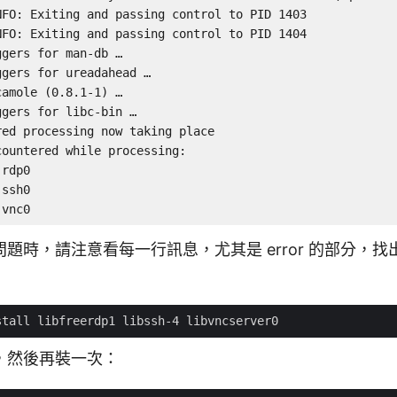
FO: Exiting and passing control to PID 1403

FO: Exiting and passing control to PID 1404

gers for man-db …

gers for ureadahead …

amole (0.8.1-1) …

gers for libc-bin …

ed processing now taking place

ountered while processing:

rdp0

ssh0

-vnc0
題時，請注意看每一行訊息，尤其是 error 的部分，
，然後再裝一次：