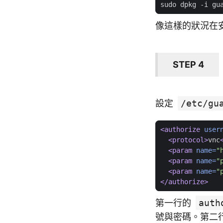
像這樣的狀況在
STEP 4
設定
/etc/gu
<authorize
user
<protocol>
vnc
<param
name=
"
<param
name=
"
<param
name=
"
</authorize>
第一行的
auth
號與密碼。第二