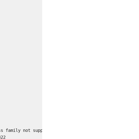






s family not supported by protocol

22
