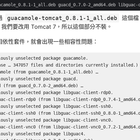
過
guacamole-tomcat_0.8.1-1_all.deb
這個檔
 6，我們要改用 Tomcat 7，所以這個部分不裝。
相依性套件，就會出現一些相容性問題：
ously unselected package guacamole.

ase … 347057 files and directories currently installed.)

mole (from guacamole_0.8.1-1_all.deb) …

ously unselected package guacd.

 (from guacd_0.7.0-2_amd64.deb) …

iously unselected package libguac-client-rdp0.

uac-client-rdp0 (from libguac-client-rdp0_0.7.4-1_amd64.d
iously unselected package libguac-client-ssh0.

uac-client-ssh0 (from libguac-client-ssh0_0.8.0-1_amd64.d
iously unselected package libguac-client-vnc0.

uac-client-vnc0 (from libguac-client-vnc0_0.7.2-1_amd64.d
ously unselected package libguac4.
