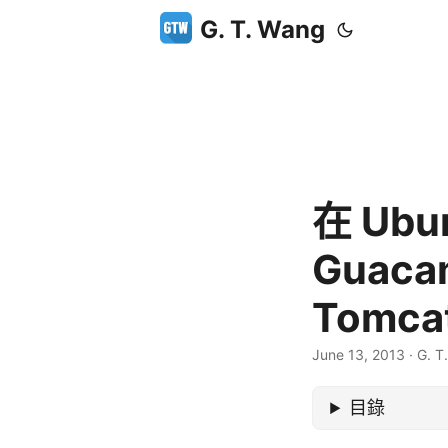
G. T. Wang
在 Ubun
Guac
Tomca
June 13, 2013
·
G. T
目錄