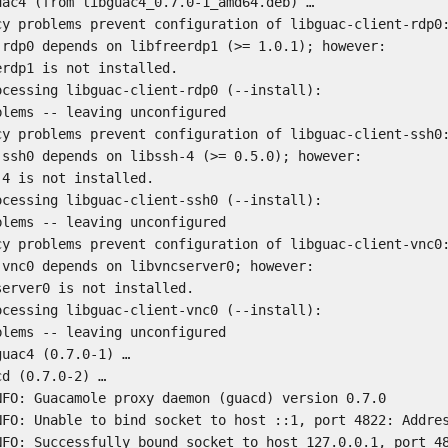
ac4 (from libguac4_0.7.0-1_amd64.deb) …

cy problems prevent configuration of libguac-client-rdp0:
-rdp0 depends on libfreerdp1 (>= 1.0.1); however:

rdp1 is not installed.

cessing libguac-client-rdp0 (--install):

lems -- leaving unconfigured

cy problems prevent configuration of libguac-client-ssh0:
-ssh0 depends on libssh-4 (>= 0.5.0); however:

4 is not installed.

cessing libguac-client-ssh0 (--install):

lems -- leaving unconfigured

cy problems prevent configuration of libguac-client-vnc0:
vnc0 depends on libvncserver0; however:

erver0 is not installed.

cessing libguac-client-vnc0 (--install):

lems -- leaving unconfigured

uac4 (0.7.0-1) …

d (0.7.0-2) …

NFO: Guacamole proxy daemon (guacd) version 0.7.0

NFO: Unable to bind socket to host ::1, port 4822: Addres
NFO: Successfully bound socket to host 127.0.0.1, port 48