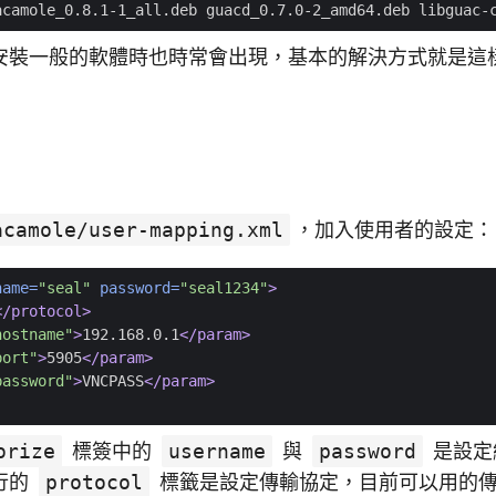
安裝一般的軟體時也時常會出現，基本的解決方式就是這
acamole/user-mapping.xml
，加入使用者的設定：
name=
"seal"
password=
"seal1234"
>
</protocol>
hostname"
>
192.168.0.1
</param>
port"
>
5905
</param>
password"
>
VNCPASS
</param>
orize
標簽中的
username
與
password
是設定
行的
protocol
標籤是設定傳輸協定，目前可以用的