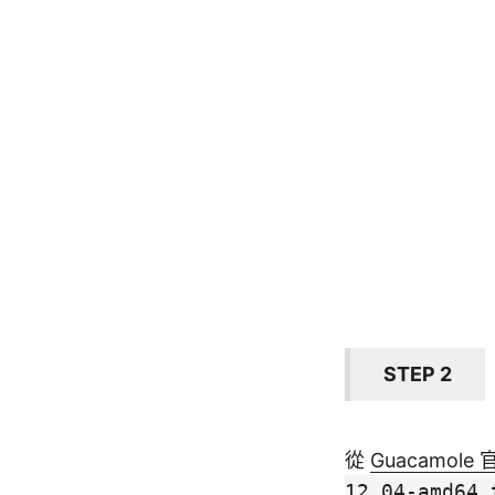
STEP 2
從
Guacamole
12.04-amd64.