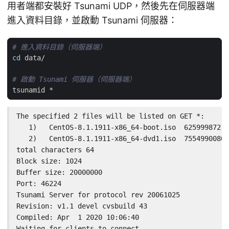
用者端都安裝好 Tsunami UDP，然後先在伺服器端
進入資料目錄，並啟動 Tsunami 伺服器：
# 進入資料目錄（伺服器端）
cd
# 啟動 Tsunami 伺服器（伺服器端）
The specified 2 files will be listed on GET *:

   1)   CentOS-8.1.1911-x86_64-boot.iso  625999872 b
   2)   CentOS-8.1.1911-x86_64-dvd1.iso  7554990080 
total characters 64

Block size: 1024

Buffer size: 20000000

Port: 46224

Tsunami Server for protocol rev 20061025

Revision: v1.1 devel cvsbuild 43

Compiled: Apr  1 2020 10:06:40

Waiting for clients to connect.