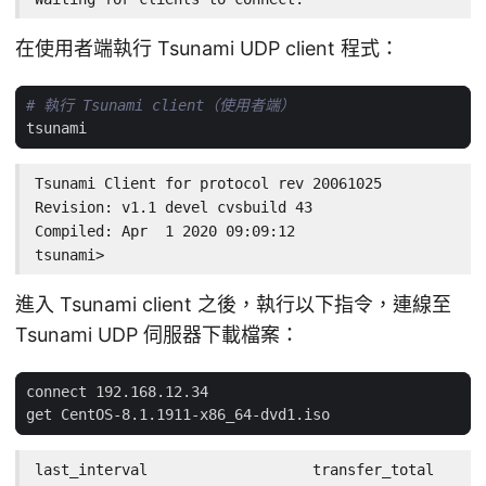
在使用者端執行 Tsunami UDP client 程式：
# 執行 Tsunami client（使用者端）
Tsunami Client for protocol rev 20061025

Revision: v1.1 devel cvsbuild 43

Compiled: Apr  1 2020 09:09:12

tsunami>
進入 Tsunami client 之後，執行以下指令，連線至
Tsunami UDP 伺服器下載檔案：
last_interval                   transfer_total      