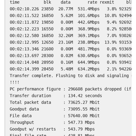
time          blk    data       rate rexmit     blk 
00:02:10.226 23850  20.77M  531.4Mbps   3.8% 9232550
00:02:11.522 16850   5.62M  101.6Mbps  10.8% 9249400
00:02:11.872 19850   0.00M  442.6Mbps   9.4% 9269250
00:02:12.223 16550   0.00M  368.9Mbps   8.2% 9285800
00:02:12.580 16850  32.26M  369.1Mbps   7.0% 9302650
00:02:12.995 12650  23.16M  238.8Mbps  13.9% 9315300
00:02:13.346 21600   0.00M  481.7Mbps   0.0% 9336900
00:02:13.697 28300   0.02M  630.6Mbps   0.0% 9365200
00:02:14.048 28950   0.16M  644.9Mbps   0.8% 9394150
00:02:14.399 28450   5.48M  634.2Mbps   2.1% 9422600
Transfer complete. Flushing to disk and signaling se
!!!!

PC performance figure : 296608 packets dropped (if h
Transfer duration     : 134.42 seconds

Total packet data     : 73625.27 Mbit

Goodput data          : 73095.55 Mbit

File data             : 57640.00 Mbit

Throughput            : 547.73 Mbps

Goodput w/ restarts   : 543.79 Mbps

Final file rate       : 428.81 Mbps
