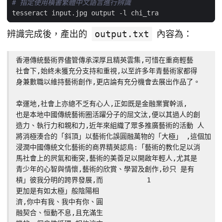
# 指定使用橫書繁體中文語言進行辨識
辨識完成後，產出的
output.txt
內容為：
香港傳統藝術界儘管傳承深厚且精英雲集,可惜在重商輕藝

社會下,始終未獲充分支持和重視,以至許多年青藝術家都得

身兼數職以維持藝術創作,更店論有充分機會去展出作品了。

幸運地,社會上亦總不乏有心人,正如既是金融業實幹派,

也是本地中國傳統藝術圈活躍分子的屈文汰,便以其過人的創

造力、執行力和親和力,近年來組織了眾多推廣藝術的活動 人

將消極湊合的「斜頂」以藝術化誤圓融萬物的「大極」 ,這個加

浸潤中國傳統文化藝術的商界精英認鳥:「藝術的教化足以消

馬社會上的屄氣和衝突,藝術的美善足以開啟年輕人,尤其是

青少年的心智與情懷,藝術的欣賞、學習及創作,砂只 是有

槓」彼我分明的跨界發展,而           1

更加是有如太極」般陰陽相

濟,你中有我、我中有你、圓

融契合、恒動不息,且充滿生
