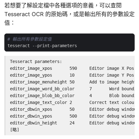
若想要了解設定檔中各種選項的意義，可以查閱
Tesseract OCR 的原始碼，或是輸出所有的參數設定
值：
# 輸出所有參數設定值
Tesseract parameters:

editor_image_xpos	590	Editor image X Pos

editor_image_ypos	10	Editor image Y Pos

editor_image_menuheight	50	Add to image height for menu bar

editor_image_word_bb_color	7	Word bounding box colour

editor_image_blob_bb_color	4	Blob bounding box colour

editor_image_text_color	2	Correct text colour

editor_dbwin_xpos	50	Editor debug window X Pos

editor_dbwin_ypos	500	Editor debug window Y Pos

editor_dbwin_height	24	Editor debug window height

[略]