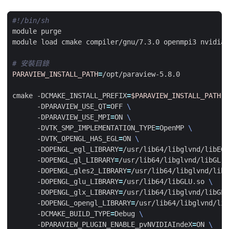
# 安裝目錄
PARAVIEW_INSTALL_PATH
=
cmake -DCMAKE_INSTALL_PREFIX
=
$PARAVIEW_INSTALL_PATH
      -DPARAVIEW_USE_QT
=
OFF 
      -DPARAVIEW_USE_MPI
=
ON 
      -DVTK_SMP_IMPLEMENTATION_TYPE
=
OpenMP 
      -DVTK_OPENGL_HAS_EGL
=
ON 
      -DOPENGL_egl_LIBRARY
=
/usr/lib64/libglvnd/libEGL
      -DOPENGL_gl_LIBRARY
=
/usr/lib64/libglvnd/libGL.s
      -DOPENGL_gles2_LIBRARY
=
/usr/lib64/libglvnd/libG
      -DOPENGL_glu_LIBRARY
=
/usr/lib64/libGLU.so 
      -DOPENGL_glx_LIBRARY
=
/usr/lib64/libglvnd/libGLX
      -DOPENGL_opengl_LIBRARY
=
/usr/lib64/libglvnd/lib
      -DCMAKE_BUILD_TYPE
=
Debug 
      -DPARAVIEW_PLUGIN_ENABLE_pvNVIDIAIndeX
=
ON 