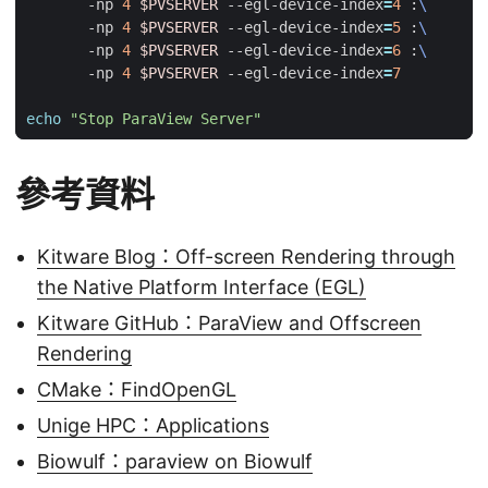
       -np 
4
$PVSERVER
 --egl-device-index
=
4
 :
       -np 
4
$PVSERVER
 --egl-device-index
=
5
 :
       -np 
4
$PVSERVER
 --egl-device-index
=
6
 :
       -np 
4
$PVSERVER
 --egl-device-index
=
7
echo
"Stop ParaView Server"
參考資料
Kitware Blog：Off-screen Rendering through
the Native Platform Interface (EGL)
Kitware GitHub：ParaView and Offscreen
Rendering
CMake：FindOpenGL
Unige HPC：Applications
Biowulf：paraview on Biowulf