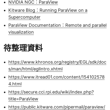
NVIDIA NGC：ParaView
Kitware Blog：Running ParaView on a
Supercomputer
ParaView Documentation：Remote and parallel
visualization
待整理資料
https://www.khronos.org/registry/EGL/sdk/doc
s/man/html/eglIntro.xhtml
https://www.itread01.com/content/154102578
4.html
https://secure.cci.rpi.edu/wiki/index.php?
title=ParaView
https://public.kitware.com/pipermail/paraview/