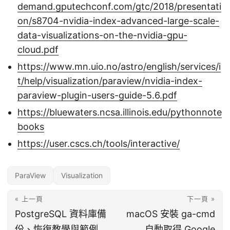
demand.gputechconf.com/gtc/2018/presentati
on/s8704-nvidia-index-advanced-large-scale-
data-visualizations-on-the-nvidia-gpu-
cloud.pdf
https://www.mn.uio.no/astro/english/services/i
t/help/visualization/paraview/nvidia-index-
paraview-plugin-users-guide-5.6.pdf
https://bluewaters.ncsa.illinois.edu/pythonnote
books
https://user.cscs.ch/tools/interactive/
ParaView
Visualization
« 上一頁
下一頁 »
PostgreSQL 資料庫備
macOS 安裝 ga-cmd
份、恢復教學與範例
自動取得 Google