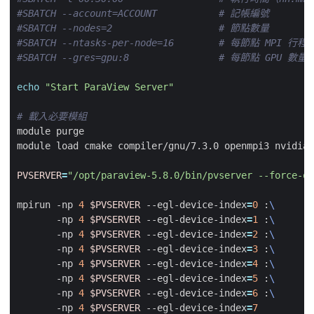
#SBATCH --account=ACCOUNT           # 記帳編號
#SBATCH --nodes=2                   # 節點數量
#SBATCH --ntasks-per-node=16        # 每節點 MPI 行
#SBATCH --gres=gpu:8                # 每節點 GPU 數量
echo
"Start ParaView Server"
# 載入必要模組
PVSERVER
=
"/opt/paraview-5.8.0/bin/pvserver --force-of
mpirun -np 
4
$PVSERVER
 --egl-device-index
=
0
 :
       -np 
4
$PVSERVER
 --egl-device-index
=
1
 :
       -np 
4
$PVSERVER
 --egl-device-index
=
2
 :
       -np 
4
$PVSERVER
 --egl-device-index
=
3
 :
       -np 
4
$PVSERVER
 --egl-device-index
=
4
 :
       -np 
4
$PVSERVER
 --egl-device-index
=
5
 :
       -np 
4
$PVSERVER
 --egl-device-index
=
6
 :
       -np 
4
$PVSERVER
 --egl-device-index
=
7