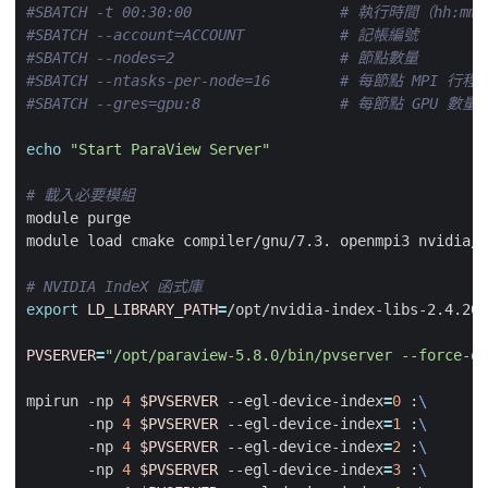
#SBATCH -t 00:30:00                 # 執行時間（hh:mm
#SBATCH --account=ACCOUNT           # 記帳編號
#SBATCH --nodes=2                   # 節點數量
#SBATCH --ntasks-per-node=16        # 每節點 MPI 行
#SBATCH --gres=gpu:8                # 每節點 GPU 數量
echo
"Start ParaView Server"
# 載入必要模組
# NVIDIA IndeX 函式庫
export
LD_LIBRARY_PATH
=
PVSERVER
=
"/opt/paraview-5.8.0/bin/pvserver --force-of
mpirun -np 
4
$PVSERVER
 --egl-device-index
=
0
 :
       -np 
4
$PVSERVER
 --egl-device-index
=
1
 :
       -np 
4
$PVSERVER
 --egl-device-index
=
2
 :
       -np 
4
$PVSERVER
 --egl-device-index
=
3
 :