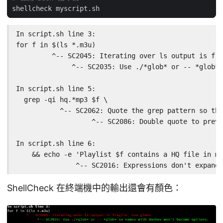
In script.sh line 3:

for f in $(ls *.m3u)

         ^-- SC2045: Iterating over ls output is fra
              ^-- SC2035: Use ./*glob* or -- *glob* 
In script.sh line 5:

  grep -qi hq.*mp3 $f \

           ^-- SC2062: Quote the grep pattern so the
                   ^-- SC2086: Double quote to preve
In script.sh line 6:

    && echo -e 'Playlist $f contains a HQ file in mp
               ^-- SC2016: Expressions don't expand 
ShellCheck 在終端機中的輸出還會有顏色：