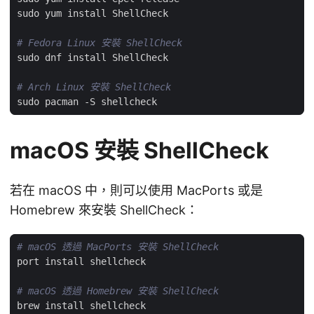
# Fedora Linux 安裝 ShellCheck
# Arch Linux 安裝 ShellCheck
macOS 安裝 ShellCheck
若在 macOS 中，則可以使用 MacPorts 或是
Homebrew 來安裝 ShellCheck：
# macOS 透過 MacPorts 安裝 ShellCheck
# macOS 透過 Homebrew 安裝 ShellCheck