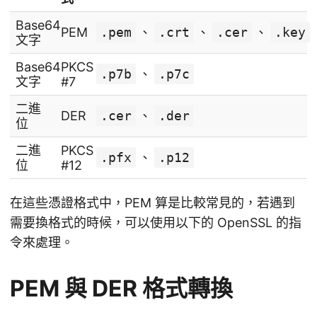
Base64
PEM
.pem
、
.crt
、
.cer
、
.key
文字
Base64
PKCS
.p7b
、
.p7c
文字
#7
二進
DER
.cer
、
.der
位
二進
PKCS
.pfx
、
.p12
位
#12
在這些憑證格式中，PEM 算是比較常見的，若遇到
需要換格式的時候，可以使用以下的 OpenSSL 的指
令來處理。
PEM 與 DER 格式轉換