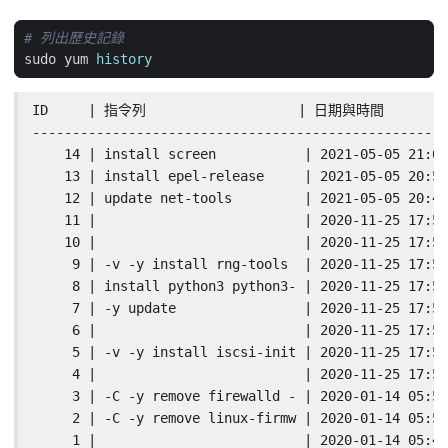
# 列出歷史記錄
sudo yum 
history
ID     | 指令列                   | 日期與時間       
----------------------------------------------------
    14 | install screen           | 2021-05-05 21:02
    13 | install epel-release     | 2021-05-05 20:59
    12 | update net-tools         | 2021-05-05 20:46
    11 |                          | 2020-11-25 17:58
    10 |                          | 2020-11-25 17:58
     9 | -v -y install rng-tools  | 2020-11-25 17:58
     8 | install python3 python3- | 2020-11-25 17:57
     7 | -y update                | 2020-11-25 17:54
     6 |                          | 2020-11-25 17:54
     5 | -v -y install iscsi-init | 2020-11-25 17:54
     4 |                          | 2020-11-25 17:54
     3 | -C -y remove firewalld - | 2020-01-14 05:52
     2 | -C -y remove linux-firmw | 2020-01-14 05:52
     1 |                          | 2020-01-14 05:49