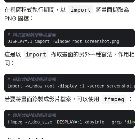
在視窗程式執行期間，以
import
將畫面擷取為
PNG 圖檔：
# 擷取虛擬幀緩衝區畫面
DISPLAY
=
這是以
import
擷取畫面的另外一種寫法，作用相
同：
# 擷取虛擬幀緩衝區畫面
若要將畫面錄製成影片檔案，可以使用
ffmpeg
：
# 錄製虛擬幀緩衝區畫面
ffmpeg -video_size 
`
DISPLAY
=
:1 xdpyinfo 
|
 grep 
'dimen