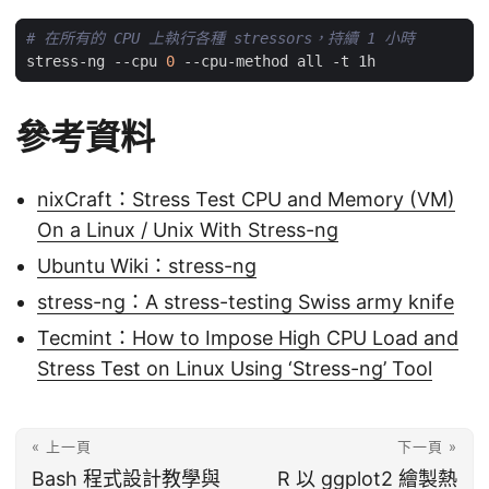
# 在所有的 CPU 上執行各種 stressors，持續 1 小時
stress-ng --cpu 
0
參考資料
nixCraft：Stress Test CPU and Memory (VM)
On a Linux / Unix With Stress-ng
Ubuntu Wiki：stress-ng
stress-ng：A stress-testing Swiss army knife
Tecmint：How to Impose High CPU Load and
Stress Test on Linux Using ‘Stress-ng’ Tool
« 上一頁
下一頁 »
Bash 程式設計教學與
R 以 ggplot2 繪製熱