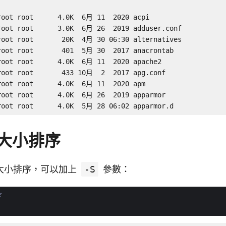
root root      4.0K  6月 11  2020 acpi

root root      3.0K  6月 26  2019 adduser.conf

root root       20K  4月 30 06:30 alternatives

root root       401  5月 30  2017 anacrontab

root root      4.0K  6月 11  2020 apache2

root root       433 10月  2  2017 apg.conf

root root      4.0K  6月 11  2020 apm

root root      4.0K  6月 26  2019 apparmor

root root      4.0K  5月 28 06:02 apparmor.d
大小排序
大小排序，可以加上
-S
參數：
序