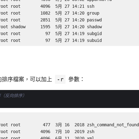
root root        4096  5月 27 14:21 ssh

root root        1082  5月 27 14:20 group

root root        2851  5月 27 14:20 passwd

root shadow      1595  5月 27 14:20 shadow

root root          97  5月 27 14:19 subgid

root root          97  5月 27 14:19 subuid
向排序檔案，可以加上
-r
參數：
序（反向排序）
root root         477  3月 16  2018 zsh_command_not_found

root root        4096  7月 10  2019 zsh

root root        4096  6月 11  2020 xml
