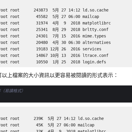
root root      243873  5月 27 14:12 ld.so.cache

root root       45582  5月 27 06:00 mailcap

root root       31974  4月  9  2018 matplotlibrc

root root       25341  8月 29  2018 brltty.conf

root root       24301  7月 15  2016 mime.types

root root       20480  4月 30 06:30 alternatives

root root       19183 12月 26  2016 services

root root       14867 10月 13  2016 ltrace.conf

root root       10550  1月 25  2018 login.defs
可以上檔案的大小資訊以更容易被閱讀的形式表示：
序（易讀格式）
root root      239K  5月 27 14:12 ld.so.cache

root root       45K  5月 27 06:00 mailcap

root root       32K  4月  9  2018 matplotlibrc
