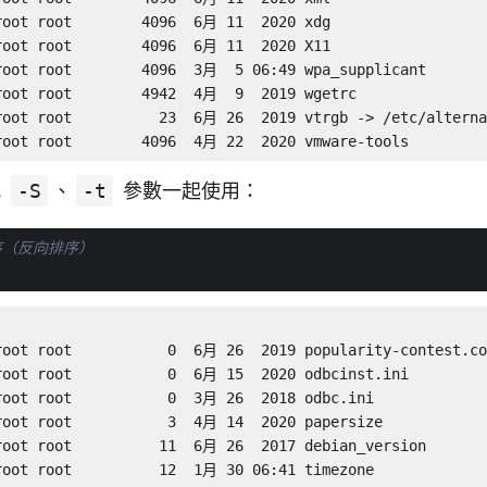
root root        4096  6月 11  2020 xdg

root root        4096  6月 11  2020 X11

root root        4096  3月  5 06:49 wpa_supplicant

root root        4942  4月  9  2019 wgetrc

root root          23  6月 26  2019 vtrgb -> /etc/alterna
root root        4096  4月 22  2020 vmware-tools
配
-S
、
-t
參數一起使用：
序（反向排序）
root root           0  6月 26  2019 popularity-contest.co
root root           0  6月 15  2020 odbcinst.ini

root root           0  3月 26  2018 odbc.ini

root root           3  4月 14  2020 papersize

root root          11  6月 26  2017 debian_version

root root          12  1月 30 06:41 timezone
