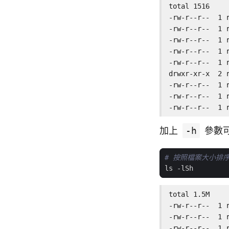
total 1516

-rw-r--r--  1 
-rw-r--r--  1 
-rw-r--r--  1 
-rw-r--r--  1 
-rw-r--r--  1 
drwxr-xr-x  2 
-rw-r--r--  1 
-rw-r--r--  1 
-rw-r--r--  1 
加上
-h
參數
# 按照檔案大小排
total 1.5M

-rw-r--r--  1 
-rw-r--r--  1 
-rw-r--r--  1 