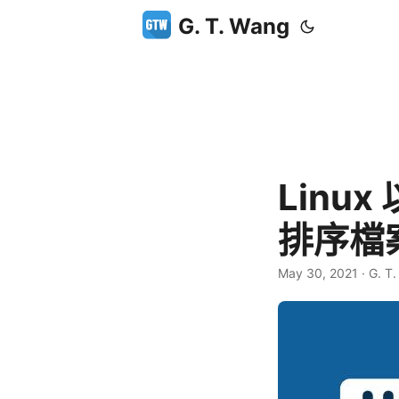
G. T. Wang
Linu
排序檔
May 30, 2021
·
G. T