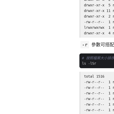
drwxr-xr-x  5 
drwxr-xr-x 11 
drwxr-xr-x  2 
-rw-r--r--  1 
lrwxrwxrwx  1 
drwxr-xr-x  4 
-r
參數可搭
# 按照檔案大小排
total 1516

-rw-r--r--  1 
-rw-r--r--  1 
-rw-r--r--  1 
-rw-r--r--  1 
-rw-r--r--  1 
-rw-r--r--  1 