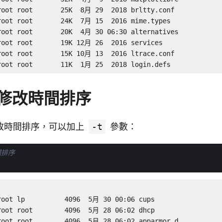
root root       25K  8月 29  2018 brltty.conf

root root       24K  7月 15  2016 mime.types

root root       20K  4月 30 06:30 alternatives

root root       19K 12月 26  2016 services

root root       15K 10月 13  2016 ltrace.conf

root root       11K  1月 25  2018 login.defs
修改時間排序
改時間排序，可以加上
-t
參數：
間排序
root lp          4096  5月 30 00:06 cups

root root        4096  5月 28 06:02 dhcp

root root        4096  5月 28 06:02 apparmor.d
