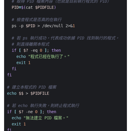
# 取得 PID 檔案內容（也就是目前執行程式的 PID）
PID
=
$(
cat 
$PIDFILE
)
# 檢查程式是否真的在執行
  ps -p 
$PID
 > /dev/null 2>
&
1
# 若 ps 執行成功，代表成功依據 PID 找到執行的程式，
# 則直接離開本程式
if
[
$?
 -eq 
0
]
;
then
echo
"程式已經在執行了。"
exit
1
fi
fi
# 建立本程式的 PID 檔案
echo
$$
 > 
$PIDFILE
# 若 echo 執行失敗，則終止程式執行
if
[
$?
 -ne 
0
]
;
then
echo
"無法建立 PID 檔案。"
exit
1
fi