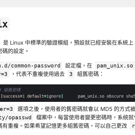
ix
是 Linux 中標準的驗證模組，預設就已經安裝在系統
密碼的設定。
m.d/common-password
設定檔，在
pam_unix.so
r=3
，代表不重複使用過去
3
組舊密碼：
3 組舊密碼
 
[
success
=
1
default
=
ignore
]
      pam_unix.so obscure sha
er=3
選項之後，使用者的舊密碼就會以 MD5 的方式
ty/opasswd
檔案中，每當使用者變更密碼時，系統就
碼有重複。如果希望記憶更多組舊密碼，可以自己更改
r