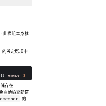
上，此模組本身就
的設定選項中，
512 
remember
=
3
被儲存在
會自動檢查新密
emember
的