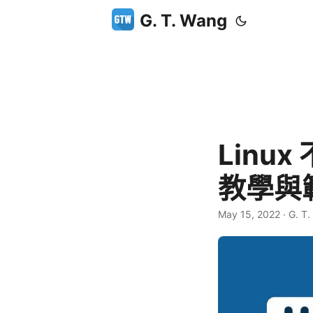
G. T. Wang
Linu
教學與
May 15, 2022
·
G. T