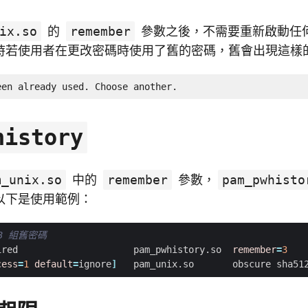
ix.so
的
remember
參數之後，不需要重新啟動任
時若使用者在更改密碼時使用了舊的密碼，舊會出現這樣
een already used. Choose another.
history
m_unix.so
中的
remember
參數，
pam_pwhisto
以下是使用範例：
3 組舊密碼
ired                     pam_pwhistory.so  
remember
=
3
cess
=
1
default
=
ignore
]