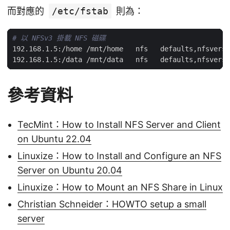
而對應的
/etc/fstab
則為：
# 以 NFSv3 掛載 NFS 磁碟
192.168.1.5:/home /mnt/home   nfs   defaults,nfsvers
=
192.168.1.5:/data /mnt/data   nfs   defaults,nfsvers
=
參考資料
TecMint：How to Install NFS Server and Client
on Ubuntu 22.04
Linuxize：How to Install and Configure an NFS
Server on Ubuntu 20.04
Linuxize：How to Mount an NFS Share in Linux
Christian Schneider：HOWTO setup a small
server