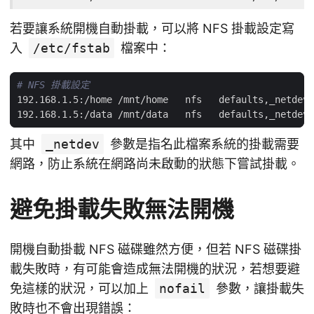
若要讓系統開機自動掛載，可以將 NFS 掛載設定寫
入
/etc/fstab
檔案中：
# NFS 掛載設定
192.168.1.5:/home /mnt/home   nfs   defaults,_netdev 
192.168.1.5:/data /mnt/data   nfs   defaults,_netdev 
其中
_netdev
參數是指名此檔案系統的掛載需要
網路，防止系統在網路尚未啟動的狀態下嘗試掛載。
避免掛載失敗無法開機
開機自動掛載 NFS 磁碟雖然方便，但若 NFS 磁碟掛
載失敗時，有可能會造成無法開機的狀況，若想要避
免這樣的狀況，可以加上
nofail
參數，讓掛載失
敗時也不會出現錯誤：