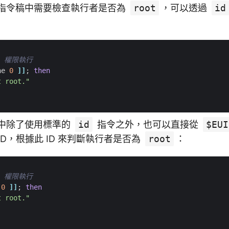
hell 指令稿中需要檢查執行者是否為
root
，可以透過
id
t 權限執行
ne 
0
]]
;
then
t root."
ell 中除了使用標準的
id
指令之外，也可以直接從
$EUI
ID，根據此 ID 來判斷執行者是否為
root
：
t 權限執行
 
0
]]
;
then
t root."