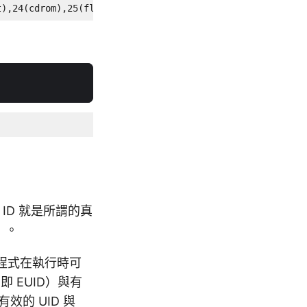
t),24(cdrom),25(floppy),27(sudo),29(audio),30(dip),44(vi
 ID 就是所謂的真
D）。
當程式在執行時可
即 EUID）與有
有效的 UID 與