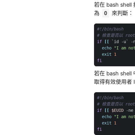
若在 bash s
為
0
來判斷：
# 檢查是否以 roo
if
[[
`
id -u
`
 -
echo
"I am no
exit
1
fi
若在 bash sh
取得有效使用者 
# 檢查是否以 roo
if
[[
$EUID
 -ne
echo
"I am no
exit
1
fi