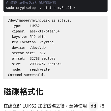
# 查看 myEncDisk 映射檔狀態
/dev/mapper/myEncDisk is active.

  type:    LUKS2

  cipher:  aes-xts-plain64

  keysize: 512 bits

  key location: keyring

  device:  /dev/vdb

  sector size:  512

  offset:  32768 sectors

  size:    20938752 sectors

  mode:    read/write

Command successful.
磁碟格式化
在建立好 LUKS2 加密磁碟之後，建議使用
dd
指