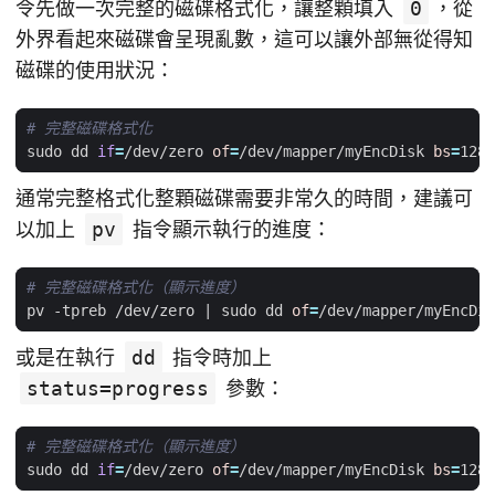
令先做一次完整的磁碟格式化，讓整顆填入
0
，從
外界看起來磁碟會呈現亂數，這可以讓外部無從得知
磁碟的使用狀況：
# 完整磁碟格式化
sudo dd 
if
=
/dev/zero 
of
=
/dev/mapper/myEncDisk 
bs
=
通常完整格式化整顆磁碟需要非常久的時間，建議可
以加上
pv
指令顯示執行的進度：
# 完整磁碟格式化（顯示進度）
pv -tpreb /dev/zero 
|
 sudo dd 
of
=
/dev/mapper/myEncDis
或是在執行
dd
指令時加上
status=progress
參數：
# 完整磁碟格式化（顯示進度）
sudo dd 
if
=
/dev/zero 
of
=
/dev/mapper/myEncDisk 
bs
=
128M