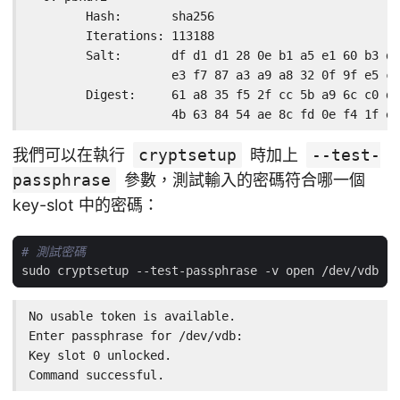
        Hash:       sha256

        Iterations: 113188

        Salt:       df d1 d1 28 0e b1 a5 e1 60 b3 df
                    e3 f7 87 a3 a9 a8 32 0f 9f e5 ce
        Digest:     61 a8 35 f5 2f cc 5b a9 6c c0 d2
                    4b 63 84 54 ae 8c fd 0e f4 1f ea
我們可以在執行
cryptsetup
時加上
--test-
passphrase
參數，測試輸入的密碼符合哪一個
key-slot 中的密碼：
# 測試密碼
No usable token is available.

Enter passphrase for /dev/vdb: 

Key slot 0 unlocked.

Command successful.