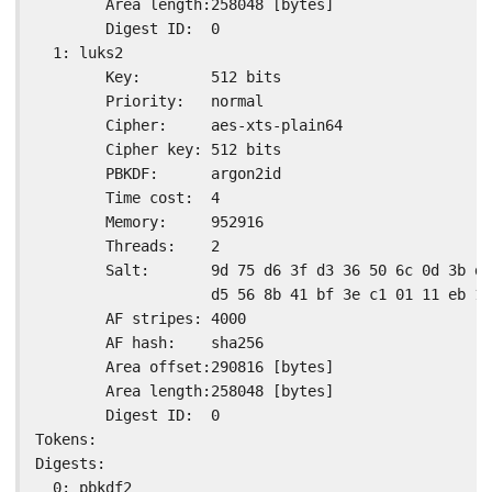
        Area length:258048 [bytes]

        Digest ID:  0

  1: luks2

        Key:        512 bits

        Priority:   normal

        Cipher:     aes-xts-plain64

        Cipher key: 512 bits

        PBKDF:      argon2id

        Time cost:  4

        Memory:     952916

        Threads:    2

        Salt:       9d 75 d6 3f d3 36 50 6c 0d 3b d9
                    d5 56 8b 41 bf 3e c1 01 11 eb 13
        AF stripes: 4000

        AF hash:    sha256

        Area offset:290816 [bytes]

        Area length:258048 [bytes]

        Digest ID:  0

Tokens:

Digests:

  0: pbkdf2
