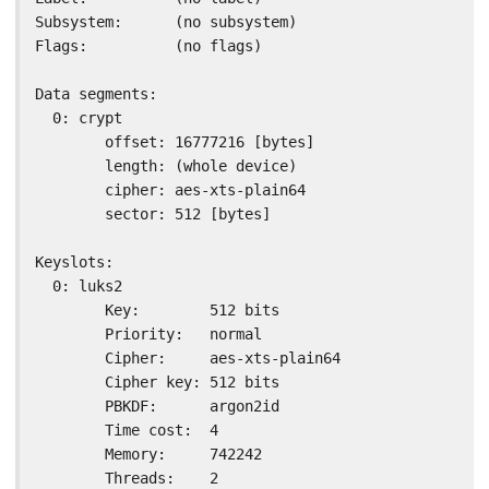
Subsystem:      (no subsystem)

Flags:          (no flags)

Data segments:

  0: crypt

        offset: 16777216 [bytes]

        length: (whole device)

        cipher: aes-xts-plain64

        sector: 512 [bytes]

Keyslots:

  0: luks2

        Key:        512 bits

        Priority:   normal

        Cipher:     aes-xts-plain64

        Cipher key: 512 bits

        PBKDF:      argon2id

        Time cost:  4

        Memory:     742242

        Threads:    2
