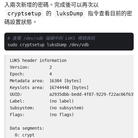
入兩次新增的密碼。完成後可以再次以
cryptsetup
的
luksDump
指令查看目前的密
碼設置狀態。
# 查看 /dev/sdb 磁碟中的 LUKS 標頭資訊
LUKS header information

Version:        2

Epoch:          4

Metadata area:  16384 [bytes]

Keyslots area:  16744448 [bytes]

UUID:           a2935dbb-bedd-4f87-9229-f22ac06f6350

Label:          (no label)

Subsystem:      (no subsystem)

Flags:          (no flags)

Data segments:

  0: crypt
