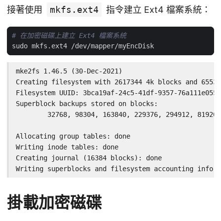
接著使用
mkfs.ext4
指令建立 Ext4 檔案系統：
# 在加密磁碟上建立 Ext4 檔案系統
mke2fs 1.46.5 (30-Dec-2021)

Creating filesystem with 2617344 4k blocks and 65536
Filesystem UUID: 3bca19af-24c5-41df-9357-76a111e0551
Superblock backups stored on blocks:

        32768, 98304, 163840, 229376, 294912, 819200
Allocating group tables: done

Writing inode tables: done

Creating journal (16384 blocks): done

Writing superblocks and filesystem accounting inform
掛載加密磁碟