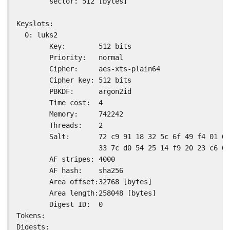
        sector: 512 [bytes]

Keyslots:

  0: luks2

        Key:        512 bits

        Priority:   normal

        Cipher:     aes-xts-plain64

        Cipher key: 512 bits

        PBKDF:      argon2id

        Time cost:  4

        Memory:     742242

        Threads:    2

        Salt:       72 c9 91 18 32 5c 6f 49 f4 01 6f
                    33 7c d0 54 25 14 f9 20 23 c6 07
        AF stripes: 4000

        AF hash:    sha256

        Area offset:32768 [bytes]

        Area length:258048 [bytes]

        Digest ID:  0

Tokens:

Digests:
