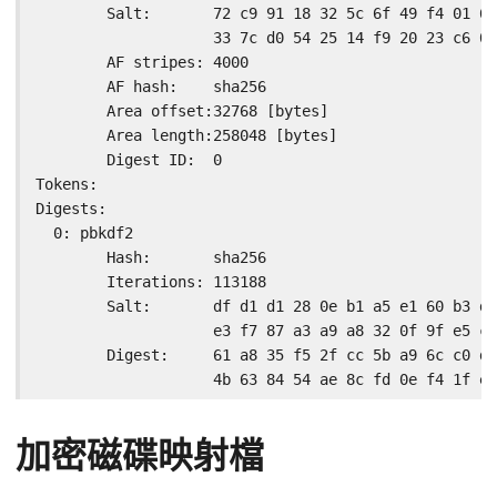
        Salt:       72 c9 91 18 32 5c 6f 49 f4 01 6f
                    33 7c d0 54 25 14 f9 20 23 c6 07
        AF stripes: 4000

        AF hash:    sha256

        Area offset:32768 [bytes]

        Area length:258048 [bytes]

        Digest ID:  0

Tokens:

Digests:

  0: pbkdf2

        Hash:       sha256

        Iterations: 113188

        Salt:       df d1 d1 28 0e b1 a5 e1 60 b3 df
                    e3 f7 87 a3 a9 a8 32 0f 9f e5 ce
        Digest:     61 a8 35 f5 2f cc 5b a9 6c c0 d2
                    4b 63 84 54 ae 8c fd 0e f4 1f ea
加密磁碟映射檔