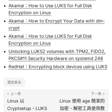
Akamai：How to Use LUKS for Full Disk
Encryption on Linux
Akamai：How to Encrypt Your Data with dm-
crypt
Akamai：How to Use LUKS for Full Disk
Encryption on Linux
Unlocking LUKS2 volumes with TPM2, FIDO2,
PKCS#11 Security Hardware on systemd 248
RedHat：Encrypting block devices using LUKS
資訊安全
« 上一頁
下一頁 »
Linux 以
Linux 使用 age 簡潔的
Cryptsetup、LUKS
加密、解密工具使用教