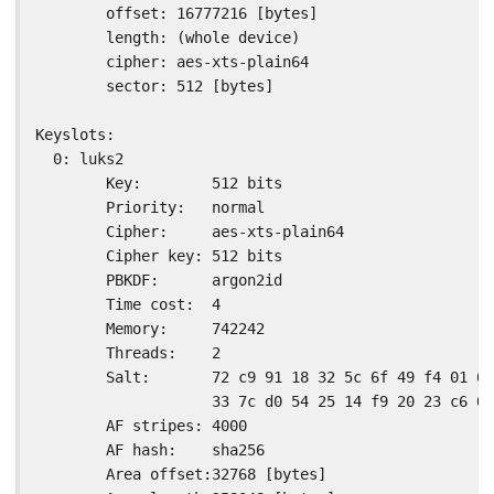
        offset: 16777216 [bytes]

        length: (whole device)

        cipher: aes-xts-plain64

        sector: 512 [bytes]

Keyslots:

  0: luks2

        Key:        512 bits

        Priority:   normal

        Cipher:     aes-xts-plain64

        Cipher key: 512 bits

        PBKDF:      argon2id

        Time cost:  4

        Memory:     742242

        Threads:    2

        Salt:       72 c9 91 18 32 5c 6f 49 f4 01 6f
                    33 7c d0 54 25 14 f9 20 23 c6 07
        AF stripes: 4000

        AF hash:    sha256

        Area offset:32768 [bytes]
