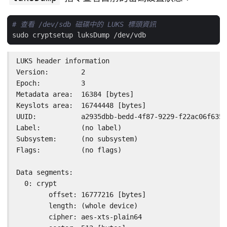
# 查看 /dev/sdb 磁碟中的 LUKS 標頭資訊
LUKS header information

Version:        2

Epoch:          3

Metadata area:  16384 [bytes]

Keyslots area:  16744448 [bytes]

UUID:           a2935dbb-bedd-4f87-9229-f22ac06f6350

Label:          (no label)

Subsystem:      (no subsystem)

Flags:          (no flags)

Data segments:

  0: crypt

        offset: 16777216 [bytes]

        length: (whole device)

        cipher: aes-xts-plain64
