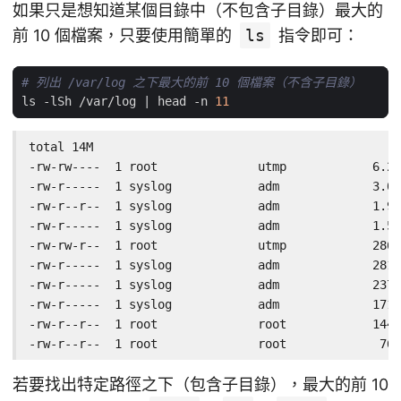
如果只是想知道某個目錄中（不包含子目錄）最大的
前 10 個檔案，只要使用簡單的
ls
指令即可：
# 列出 /var/log 之下最大的前 10 個檔案（不含子目錄）
ls -lSh /var/log 
|
 head -n 
11
total 14M

-rw-rw----  1 root              utmp            6.2M
-rw-r-----  1 syslog            adm             3.0M
-rw-r--r--  1 syslog            adm             1.9M
-rw-r-----  1 syslog            adm             1.5M
-rw-rw-r--  1 root              utmp            286K
-rw-r-----  1 syslog            adm             281K
-rw-r-----  1 syslog            adm             237K
-rw-r-----  1 syslog            adm             171K
-rw-r--r--  1 root              root            144K
-rw-r--r--  1 root              root             76K
若要找出特定路徑之下（包含子目錄），最大的前 10