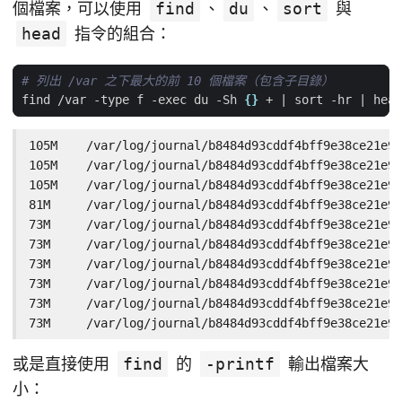
個檔案，可以使用
find
、
du
、
sort
與
head
指令的組合：
# 列出 /var 之下最大的前 10 個檔案（包含子目錄）
find /var -type f -exec du -Sh 
{}
 + 
|
 sort -hr 
|
 head
105M    /var/log/journal/b8484d93cddf4bff9e38ce21e93
105M    /var/log/journal/b8484d93cddf4bff9e38ce21e93
105M    /var/log/journal/b8484d93cddf4bff9e38ce21e93
81M     /var/log/journal/b8484d93cddf4bff9e38ce21e93
73M     /var/log/journal/b8484d93cddf4bff9e38ce21e93
73M     /var/log/journal/b8484d93cddf4bff9e38ce21e93
73M     /var/log/journal/b8484d93cddf4bff9e38ce21e93
73M     /var/log/journal/b8484d93cddf4bff9e38ce21e93
73M     /var/log/journal/b8484d93cddf4bff9e38ce21e93
73M     /var/log/journal/b8484d93cddf4bff9e38ce21e93
或是直接使用
find
的
-printf
輸出檔案大
小：