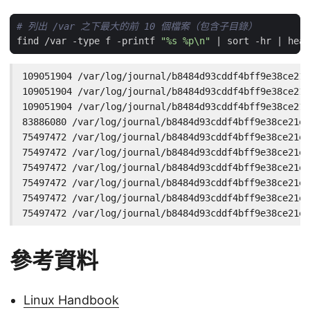
# 列出 /var 之下最大的前 10 個檔案（包含子目錄）
find /var -type f -printf 
"%s %p\n"
|
 sort -hr 
|
 head
109051904 /var/log/journal/b8484d93cddf4bff9e38ce21e
109051904 /var/log/journal/b8484d93cddf4bff9e38ce21e
109051904 /var/log/journal/b8484d93cddf4bff9e38ce21e
83886080 /var/log/journal/b8484d93cddf4bff9e38ce21e9
75497472 /var/log/journal/b8484d93cddf4bff9e38ce21e9
75497472 /var/log/journal/b8484d93cddf4bff9e38ce21e9
75497472 /var/log/journal/b8484d93cddf4bff9e38ce21e9
75497472 /var/log/journal/b8484d93cddf4bff9e38ce21e9
75497472 /var/log/journal/b8484d93cddf4bff9e38ce21e9
75497472 /var/log/journal/b8484d93cddf4bff9e38ce21e9
參考資料
Linux Handbook