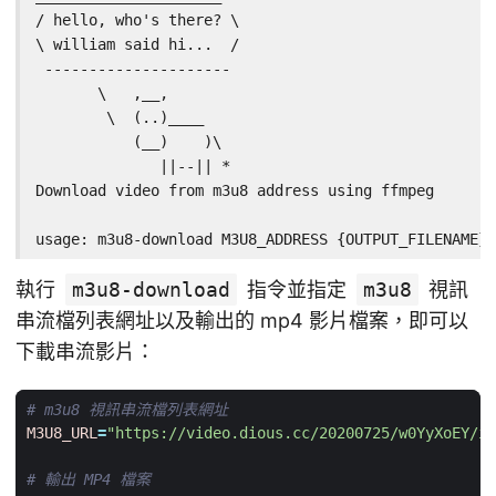
/ hello, who's there? \  

\ william said hi...  /  

 ---------------------    

       \   ,__,          

        \  (..)____      

           (__)    )\     

              ||--|| *    

Download video from m3u8 address using ffmpeg

usage: m3u8-download M3U8_ADDRESS {OUTPUT_FILENAME}
執行
m3u8-download
指令並指定
m3u8
視訊
串流檔列表網址以及輸出的 mp4 影片檔案，即可以
下載串流影片：
# m3u8 視訊串流檔列表網址
M3U8_URL
=
"https://video.dious.cc/20200725/w0YyXoEY/in
# 輸出 MP4 檔案