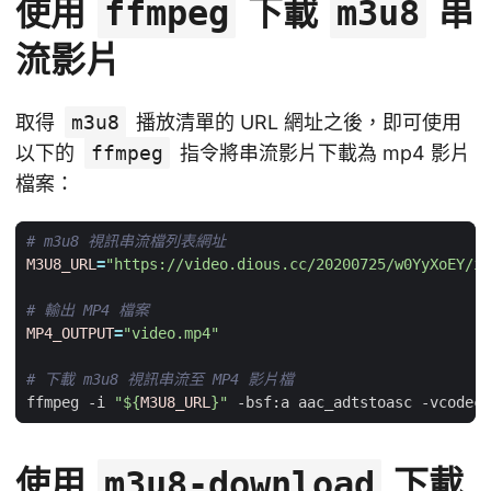
使用
下載
串
ffmpeg
m3u8
流影片
取得
m3u8
播放清單的 URL 網址之後，即可使用
以下的
ffmpeg
指令將串流影片下載為 mp4 影片
檔案：
# m3u8 視訊串流檔列表網址
M3U8_URL
=
"https://video.dious.cc/20200725/w0YyXoEY/in
# 輸出 MP4 檔案
MP4_OUTPUT
=
"video.mp4"
# 下載 m3u8 視訊串流至 MP4 影片檔
ffmpeg -i 
"
${
M3U8_URL
}
"
 -bsf:a aac_adtstoasc -vcodec 
使用
下載
m3u8-download