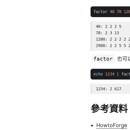
factor 
40
78
12
40: 2 2 2 5

78: 2 3 13

1280: 2 2 2 2 2
2900: 2 2 5 5 
factor
也可
echo
1234
|
1234: 2 617
參考資料
HowtoForge