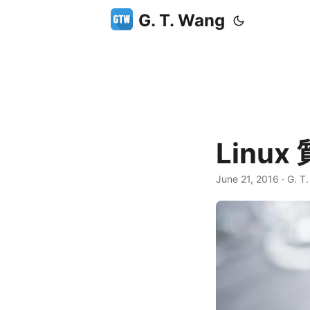
G. T. Wang
Linu
June 21, 2016
·
G. T