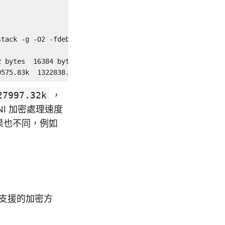
stack -g -O2 -fdebug-prefix-map=/build/openssl-7zx7z2/op
 bytes  16384 bytes

9575.83k  1322838.70k
27997.32k
，
NI 加密處理速度
結果也不同，例如
支援的加密方