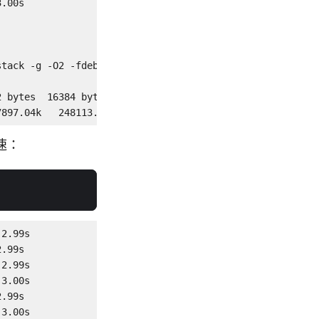
.00s

stack -g -O2 -fdebug-prefix-map=/build/openssl-7zx7z2/op
 bytes  16384 bytes

7897.04k   248113.83k
速：
2.99s

.99s

2.99s

3.00s

.99s

3.00s
