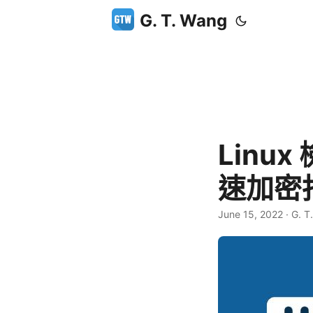
G. T. Wang
Linux
速加密
June 15, 2022
·
G. T