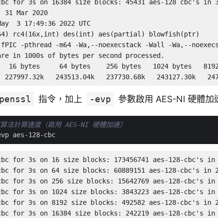
cbc for 3s on 16384 size blocks: 45431 aes-128 cbc's in 3
 31 Mar 2020

ay  3 17:49:36 2022 UTC

64) rc4(16x,int) des(int) aes(partial) blowfish(ptr)

-fPIC -pthread -m64 -Wa,--noexecstack -Wall -Wa,--noexec
re in 1000s of bytes per second processed.

   16 bytes     64 bytes    256 bytes   1024 bytes   8192
  227997.32k   243513.04k   237730.68k   243127.30k   24
penssl
指令，加上
-evp
參數啟用 AES-NI 硬體加
演算法計算速度（啟用 AES-NI 硬體加速）
cbc for 3s on 16 size blocks: 173456741 aes-128-cbc's in 
cbc for 3s on 64 size blocks: 60889151 aes-128-cbc's in 2
cbc for 3s on 256 size blocks: 15642769 aes-128-cbc's in 
cbc for 3s on 1024 size blocks: 3843223 aes-128-cbc's in 
cbc for 3s on 8192 size blocks: 492582 aes-128-cbc's in 2
cbc for 3s on 16384 size blocks: 242219 aes-128-cbc's in 