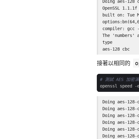
Doing aes-128 
OpenSSL 1.1.1f 
built on: Tue M
options:bn(64,
compiler: gcc 
The 'numbers' a
type          
aes-128 cbc   
接著以相同的
o
# 測試 AES 加密
Doing aes-128-
Doing aes-128-
Doing aes-128-
Doing aes-128-
Doing aes-128-
Doing aes-128-