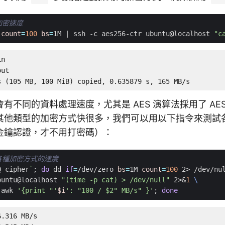
 加密速度
 
count
=
100
bs
=
1M 
|
 ssh -c aes256-ctr ubuntu@localhost 
"c
n

ut

s (105 MB, 100 MiB) copied, 0.635879 s, 165 MB/s
有不同的資料處理速度，尤其是 AES 演算法採用了 AES
其他類型的加密方式快很多，我們可以用以下指令來測試
金鑰認證，才不用打密碼）：
H 各種加密方式的速度
Q cipher
`
;
do
 dd 
if
=
/dev/zero 
bs
=
1M 
count
=
100
 2> /dev/nu
buntu@localhost 
"(time -p cat) > /dev/null"
 2>
&
1
 awk 
'{print "'
$i
': "100 / $2" MB/s" }'
;
done
.316 MB/s
