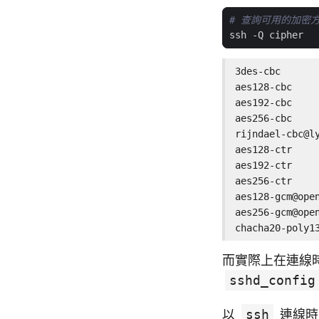
# 查詢可用的加密
3des-cbc

aes128-cbc

aes192-cbc

rijndael-cbc@l
aes128-ctr

aes192-ctr

aes128-gcm@ope
aes256-gcm@ope
chacha20-poly1
而實際上在連線時
sshd_config
以
ssh
連線時