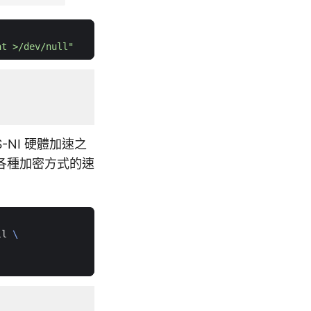
at >/dev/null"
-NI 硬體加速之
各種加密方式的速
ll 