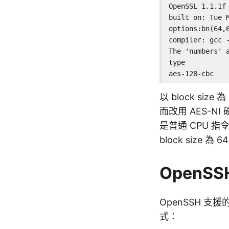
OpenSSL 1.1.1f 
built on: Tue M
options:bn(64,
compiler: gcc 
The 'numbers' a
type          
aes-128-cbc   
以 block siz
而改用 AES-N
是普通 CPU 指
block size 
OpenSS
OpenSSH 
式：