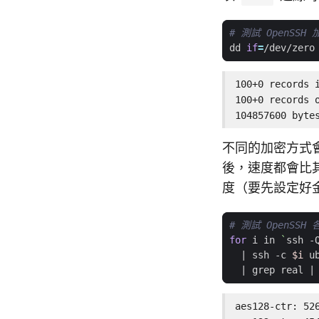
# 測試 OpenSSH
dd 
if
=
/dev/zero
100+0 records i
100+0 records o
104857600 byte
不同的加密方式會
後，速度都會比
度（要先設定好
# 測試 OpenSS
for
 i in 
`
ssh -
|
 ssh -c 
$i
 u
|
 grep real 
|
aes128-ctr: 526