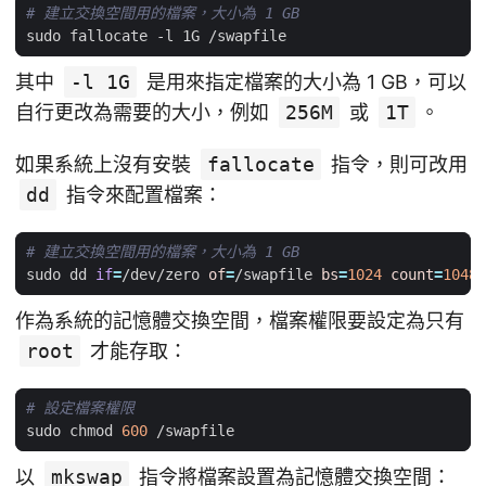
# 建立交換空間用的檔案，大小為 1 GB
其中
-l 1G
是用來指定檔案的大小為 1 GB，可以
自行更改為需要的大小，例如
256M
或
1T
。
如果系統上沒有安裝
fallocate
指令，則可改用
dd
指令來配置檔案：
# 建立交換空間用的檔案，大小為 1 GB
sudo dd 
if
=
/dev/zero 
of
=
/swapfile 
bs
=
1024
count
=
10485
作為系統的記憶體交換空間，檔案權限要設定為只有
root
才能存取：
# 設定檔案權限
sudo chmod 
600
以
mkswap
指令將檔案設置為記憶體交換空間：