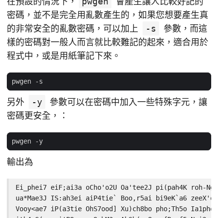
在預設的情況下，
pwgen
會產生讓人比較好記的
密碼，並不是完全用亂數產生的，如果您想要產生真
的非常安全的亂數密碼，可以加上
-s
參數，而這
樣的密碼對一般人而言就比較難記的起來，適合用於
程式中，或是用紙筆記下來。
另外
-y
參數可以在密碼中加入一些特殊字元，讓
密碼更安全，：
輸出為
Ei_phei7 eiF;ai3a oCho'o2U Oa'tee2J pi(pah4K roh-Ng3
ua*Mae3J IS:ah3ei aiP4tie` Boo,r5ai bi9eK`a6 zeeX'oo
Vooy<ae7 iP(a3tie OhS7ood] Xu)ch8bo pho;Th5o Ia1phoh