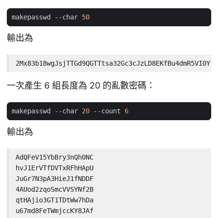
makepasswd --char 
50
輸出為
2Mx83b18wgJsjTTGd9QGTTtsa32Gc3cJzLD8EKfBu4dmR5VI0Y
一次產生 6 組長度為 20 的亂數密碼：
makepasswd --char 
20
 --count 
6
輸出為
AdQFeV15YbBry3nQh0NC

hvJ1ErVTfDVTxRFhHApU

JuGr7N3pA3HieJ1fNDDF

4AUod2zqoSmcVVSYNf2B

qtHAjio3GT1TDtWw7hDa

u67md8FeTWmjccKY8JAf