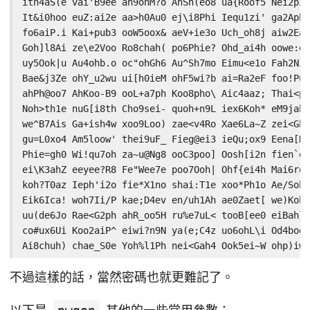
ith4aS(e vai'B9ee an9ohM?o AhSh(eo8 ua{Roof5 Nei2pit
It&i0hoo euZ:ai2e aa>h0Au0 ej\i8Phi Iequ1zi' ga2Aph-
fo6aiP.i Kai+pub3 ooW5oox& aeV+ie3o Uch_oh8j aiw2Ea(
Goh]l8Ai ze\e2Voo Ro8chah( po6Phie? Ohd_ai4h oowe:eN
uy5Ook|u Au4ohb.o oc"ohGh6 Au^Sh7mo Eimu<e1o Fah2Ni`
Bae&j3Ze ohY_u2wu ui[h0ieM ohF5wi?b ai=Ra2eF foo!Pu8
ahPh@oo7 AhKoo-B9 ooL+a7ph Koo8pho\ Aic4aaz; Thai<pa
Noh>th1e nuG[i8th Cho9sei- quoh+n9L iex6Koh* eM9jah:
we^B7Ais Ga+ish4w xoo9Loo) zae<v4Ro Xae6La~Z zei<Gh8
gu=L0xo4 Am5loow' thei9uF_ Fieg@ei3 ieQu;ox9 Eena[D2
Phie=gh0 Wi!qu7oh za~u@Ng8 ooC3poo] Oosh[i2n fien`e4
ei\K3ahZ eeyee?R8 Fe"Wee7e poo7Ooh| Ohf{ei4h Mai6roh
koh?T0az Ieph'i2o fie*X1no shai:T1e xoo*Ph1o Ae/Soh4
Eik6Ica! woh7Ii/P kae;D4ev en/uh1Ah ae0Zaet[ we)Koh0
uu(de6Jo Rae<G2ph ahR_oo5H ru%e7uL< tooB[ee0 eiBah}w
co#ux6Ui Koo2aiP^ eiwi?n9N ya(e;C4z uo6ohL\i Od4bod>
不過這樣的話，當然密碼也就更難記了。