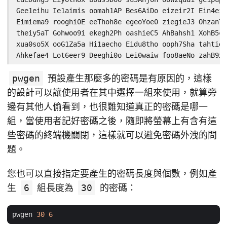
Gee1eihu Ie1aimis oomah1AP Bes6AiDo eizeir2I Ein4eiP
Eimiema9 rooghi0E eeThoh8e egeoYoe0 ziegieJ3 Ohzan7j
theiy5aT Gohwoo9i ekegh2Ph oashieC5 AhBahsh1 XohB5ci
xua0so5X ooG1Za5a Hi1aecho Eidu8tho ooph7Sha tahtie4
Ahkefae4 Lot6eer9 Deeghi0o Lei0waiw foo8aeNo zahB9xa
pwgen
預設產生那麼多的密碼是有原因的，這樣
的設計可以讓使用者在其中選擇一組來使用，就算旁
邊有其他人偷看到，也很難知道真正的密碼是哪一
組，當使用者記好密碼之後，隨即將螢幕上有含有這
些密碼的終端機關閉，這樣就可以避免密碼外洩的問
題。
您也可以直接指定要產生的密碼長度與個數，例如產
生
6
組長度為
30
的密碼：
pwgen 
30
6