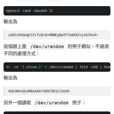
openssl rand -base64 
32
輸出為
zoHCcHtmngCSfcfzQrd+HRNEyQwTF7xdXAZ+yJA7Av4=
這個跟上面
/dev/urandom
的例子類似，不過用
不同的處理方式：
tr -cd 
'[:alnum:]'
 < /dev/urandom 
|
 fold -w30 
|
輸出為
46kSNVvQCeRNsAAXr5H5FZK1Ci5eX9
另外一個讀取
/dev/urandom
例子：