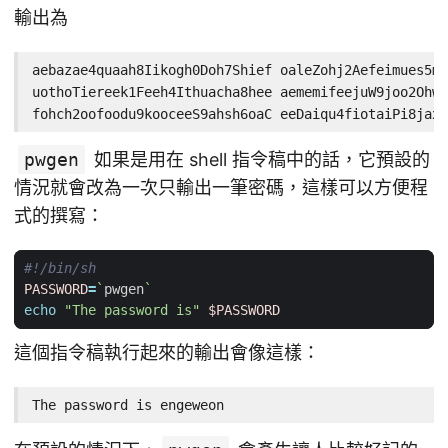
輸出為
aebazae4quaah8Iikogh0Doh7Shief oaleZohj2Aefeimues5mo
uothoTiereek1Feeh4Ithuacha8hee aememifeejuW9joo2Ohwo
fohch2oofoodu9kooceeS9ahsh6oaC eeDaiqu4fiotaiPi8jax7
pwgen
如果是用在 shell 指令稿中的話，它預設的
情況就會改為一次只輸出一筆密碼，這樣可以方便程
式的撰寫：
PASSWORD
=
`
pwgen
`
echo
"The password is"
$PASSWORD
這個指令稿執行起來的輸出會像這樣：
The password is engeweon