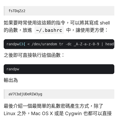
fsTDqZz2
如果要時常使用這這類的指令，可以將其寫成 shell
的函數，放進
~/.bashrc
中，讓使用更方便：
randpw
(){
 < /dev/urandom tr -dc _A-Z-a-z-0-9 
|
 head -
之後即可直接執行這個函數：
輸出為
aV7CbdjUDeRIW3yg
最後介紹一個最簡單的亂數密碼產生方式，除了
Linux 之外，Mac OS X 或是 Cygwin 也都可以直接