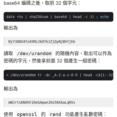
base64 編碼之後，取前 32 個字元：
date +%s 
|
 sha256sum 
|
 base64 
|
 head -c 
32
;
echo
輸出為
NjY3ODU4YzA5MzJkOTk1ZjQyNjBhYjhk
讀取
/dev/urandom
的隨機內容，取出可以作為
密碼的字元，然後拿前面 32 個產生一組密碼：
輸出為
mNJrtsKNXhFiReGApwnJOx58XAaLqRVv
使用
openssl
的
rand
功能產生亂數密碼：