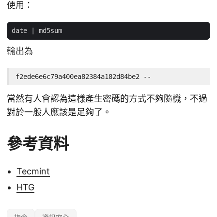
使用：
date 
|
輸出為
f2ede6e6c79a400ea82384a182d84be2 --
當然有人會認為這樣產生密碼的方式不夠隨機，不過
對於一般人應該是足夠了。
參考資料
Tecmint
HTG