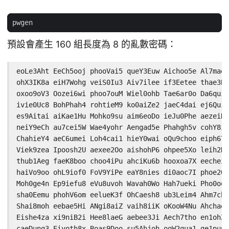
預設會產生 160 組長度為 8 的亂數密碼：
eoLe3Aht EeCh5ooj phooVai5 queY3Euw Aichoo5e Al7mae1
ohX3IK8a eiH7Wohg veiS0Iu3 Aiv7ilee if3Eetee thae3Bo
oxoo9oV3 Oozei6wi phoo7ouM Wiel0ohb Tae6ar0o Da6quie
ivie0Uc8 BohPhah4 rohtieM9 ko0aiZe2 jaeC4dai ej6Quie
es9Aitai aiKae1Hu Mohko9su aim6eoDo ieJu0Phe aezeiD6
neiY9eCh au7cei5W Wae4yohr Aengad5e Phahgh5v cohY8ie
ChahieY4 aeC6umei Loh4cai1 hieY0wai oQu9choo eiph6To
Viek9zea Ipoosh2U aexee2Oo aishohP6 ohpee5Xo leih2Ka
thub1Aeg faeK8boo choo4iPu ahciKu6b hooxoa7X eecheiZ
haiVo9oo ohL9iof0 FoV9YiPe eaY8nies di0aoc7I phoe2OB
Moh0ge4n Ep9iefu8 eVu8uvoh Wavah0Wo Hah7ueki Pho0oob
sha0Eemu phohV6om eelueK3f OhCaesh8 ub3Leim4 Ahm7che
Shai8moh eebae5Hi ANgi8aiZ vaih8iiK oKooW4Nu Ahchae3
Eishe4za xi9niB2i Hee8laeG aebee3Ji Aech7tho en1ohZi
caeDung3 Eiyoth8x Boas9Doo su5Ahjoh ooW2qua1 ge1pup2