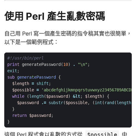
使用 Perl 產生亂數密碼
自己用 Perl 寫一個產生密碼的指令稿其實也很簡單，
以下是一個範例程式：
#!/usr/bin/perl
print
generatePassword
(
10
)
.
"\n"
;
exit
;
sub
generatePassword
{
$length
=
shift
;
$possible
=
'abcdefghijkmnpqrstuvwxyz23456789ABCDEF
while
(
length
(
$password
)
&
lt
;
$length
)
{
$password
.=
substr
(
$possible
,
(
int
(
rand
(
length
(
$
}
return
$password
;
}
這個 Perl 程式會以亂數的方式從
$possible
中