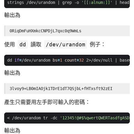
strings /dev/urandom 
|
 grep -o 
'[[:alnum:]]'
|
 head -
輸出為
0RiqDmFuHXmkcCNPDjL7qxc0q9WmLs
使用
dd
讀取
/dev/urandom
例子：
dd 
if
=
/dev/urandom 
bs
=
1
count
=
32
 2>/dev/null 
|
 base64
輸出為
3lvoy9+LB0mIAOjk1TDrE1dT7QSjbL+fHTxsft92zEI
產生只需要用左手即可輸入的密碼：
< /dev/urandom tr -dc 
'12345!@#$%qwertQWERTasdfgASDFG
輸出為