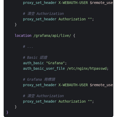
proxy_set_header
X-WEBAUTH-USER
$remote_user
;
proxy_set_header
Authorization
""
;
}
location
/grafana/api/live/
{
auth_basic
"Grafana"
;
auth_basic_user_file
/etc/nginx/htpasswd
;
proxy_set_header
X-WEBAUTH-USER
$remote_user
;
proxy_set_header
Authorization
""
;
}
}