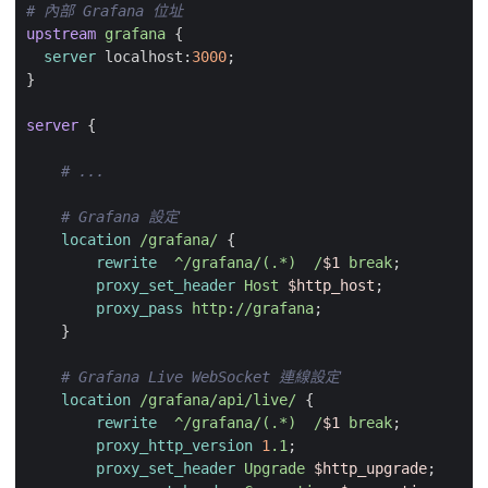
upstream
grafana
{
server
localhost
:
3000
;
}
server
{
location
/grafana/
{
rewrite
^/grafana/(.*)
/
$1
break
;
proxy_set_header
Host
$http_host
;
proxy_pass
http://grafana
;
}
location
/grafana/api/live/
{
rewrite
^/grafana/(.*)
/
$1
break
;
proxy_http_version
1
.1
;
proxy_set_header
Upgrade
$http_upgrade
;