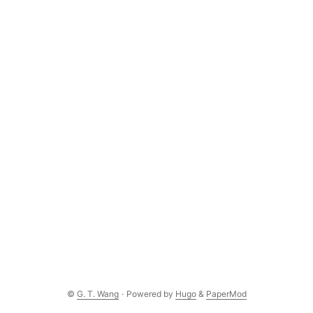
©
G. T. Wang
·
Powered by
Hugo
&
PaperMod