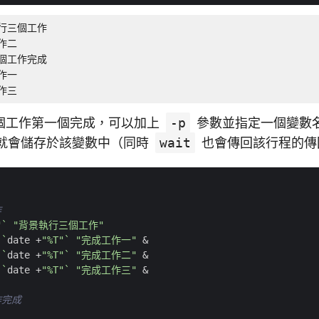
執行三個工作

作二

一個工作完成

作一

工作三
個工作第一個完成，可以加上
-p
參數並指定一個變數
D 就會儲存於該變數中（同時
wait
也會傳回該行程的傳
作
"
`
"背景執行三個工作"
`
date +
"%T"
`
"完成工作一"
&
`
date +
"%T"
`
"完成工作二"
&
`
date +
"%T"
`
"完成工作三"
&
作完成