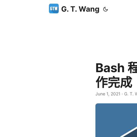
G. T. Wang
Bash
作完成
June 1, 2021
·
G. T.