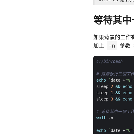
等待其中
如果背景的工作
加上
-n
參數
# 背景執行三個工
echo
`
date +
"%T
sleep 
2
&&
echo
sleep 
1
&&
echo
sleep 
3
&&
echo
# 等待其中一個工
wait
echo
`
date +
"%T