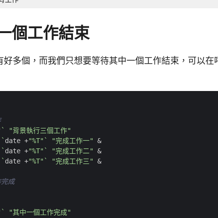
一個工作結束
有好多個，而我們只想要等待其中一個工作結束，可以在
：
作
"
`
"背景執行三個工作"
`
date +
"%T"
`
"完成工作一"
&
`
date +
"%T"
`
"完成工作二"
&
`
date +
"%T"
`
"完成工作三"
&
作完成
"
`
"其中一個工作完成"