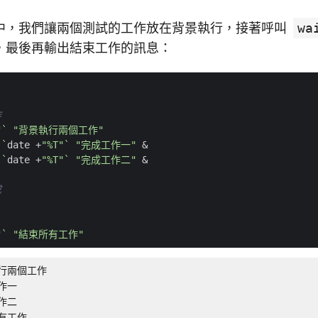
中，我們讓兩個測試的工作放在背景執行，接著呼叫
wa
，最後再輸出結束工作的訊息：
作
"
`
"背景執行兩個工作"
`
date +
"%T"
`
"完成工作一"
&
`
date +
"%T"
`
"完成工作二"
&
成
"
`
"結束所有工作"
執行兩個工作

作一

作二

所有工作