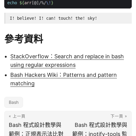
echo
${
arr
[@]/%/
\!
}
I! believe! I! can! touch! the! sky!
參考資料
StackOverflow：Search and replace in bash
using regular expressions
Bash Hackers Wiki：Patterns and pattern
matching
Bash
« 上一頁
下一頁 »
Bash 程式設計教學與
Bash 程式設計教學與
範例：正規表示法比對
範例：inotify-tools 監