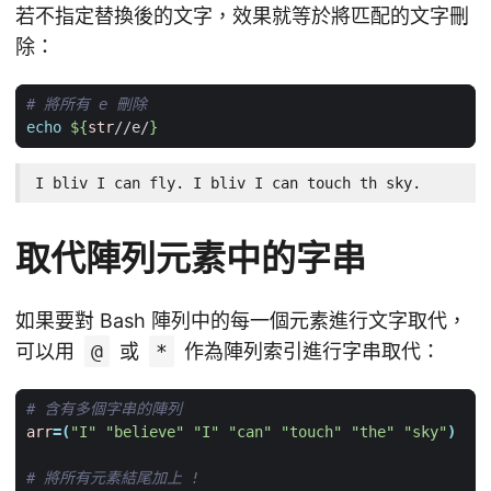
若不指定替換後的文字，效果就等於將匹配的文字刪
除：
# 將所有 e 刪除
echo
${
str
//e/
}
I bliv I can fly. I bliv I can touch th sky.
取代陣列元素中的字串
如果要對 Bash 陣列中的每一個元素進行文字取代，
可以用
@
或
*
作為陣列索引進行字串取代：
# 含有多個字串的陣列
arr
=(
"I"
"believe"
"I"
"can"
"touch"
"the"
"sky"
)
# 將所有元素結尾加上 !