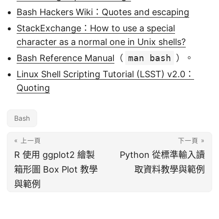
Bash Hackers Wiki：Quotes and escaping
StackExchange：How to use a special
character as a normal one in Unix shells?
Bash Reference Manual
（
man bash
）。
Linux Shell Scripting Tutorial (LSST) v2.0：
Quoting
Bash
« 上一頁
下一頁 »
R 使用 ggplot2 繪製
Python 從標準輸入讀
箱形圖 Box Plot 教學
取資料教學與範例
與範例