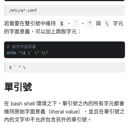
/etc/a*.conf
若需要在雙引號中維持
$
、
`
、
"
與
\
字元
的字面意義，可以加上跳脫字元：
# 維持字面意義
echo
"\$ \` \" \\"
$ ` " \
單引號
在 bash shell 環境之下，單引號之內的所有字元都會
維持原始字面意義（literal value），並且在單引號之
內的文字中不允許包含另外的單引號。