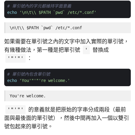
# 單引號內的字元都維持字面意義
echo
'\n\t\\ $PATH `pwd` /etc/*.conf'
\n\t\\ $PATH `pwd` /etc/*.conf
如果需要在單引號之內的文字中加入實際的單引號，
有幾種做法，第一種是把單引號
'
替換成
'"'"'
：
# 單引號內包含單引號
echo
'You'
"'"
're welcome.'
You're welcome.
'"'"'
的意義就是把原始的字串分成兩段（最前
面與最後面的單引號），然後中間再加入一個以雙引
號包起來的單引號。