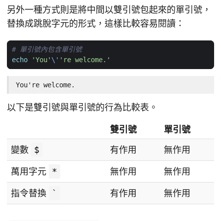
另外一種方式則是將中間以雙引號包起來的單引號，
替換成跳脫字元的形式，這樣比較容易閱讀：
# 單引號內包含單引號
echo
'You'
\'
're welcome.'
You're welcome.
以下是雙引號與單引號的行為比較表。
雙引號
單引號
變數
$
有作用
無作用
萬用字元
*
無作用
無作用
指令替換
`
有作用
無作用