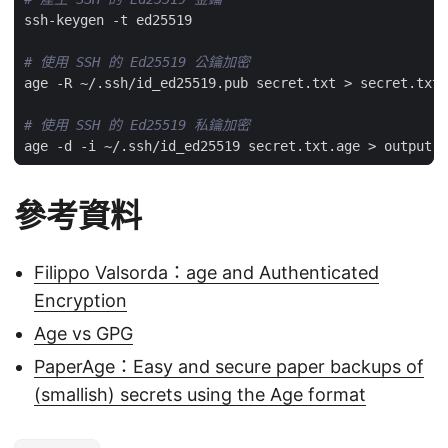
# 使用 SSH 的 Ed25519 公鑰加密
# 使用 SSH 的 Ed25519 私鑰加密
參考資料
Filippo Valsorda：age and Authenticated
Encryption
Age vs GPG
PaperAge：Easy and secure paper backups of
(smallish) secrets using the Age format