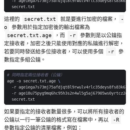
  -r age1ega7s73mj75afdjqt8l9rwulv4rlc35deys8fs83k6lu
這裡的
secret.txt
就是要進行加密的檔案，
-
o
參數用於指定加密後的輸出檔案為
secret.txt.age
，而
-r
參數則是以公鑰指
定接收者，加密之後只能使用對應的私鑰進行解密，
若要同時發送給多位接收者，可以使用多個
-r
參
數指定多組公鑰。
# 同時指定兩位接收者（公鑰）
age -o secret.txt.age 
  -r age1ega7s73mj75afdjqt8l9rwulv4rlc35deys8fs83k6lu
  -r age18u75pyg9mq6hc95h3s2n4wl5g5aj67905ws0yrtcz2gf
如果要指定的接收者數量很多，可以將所有接收者的
公鑰以一行一筆公鑰的格式寫在檔案中，再以
-R
參數指定公鑰的清單檔案，例如：