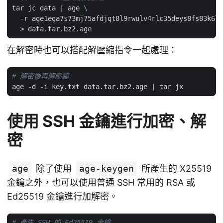
tar jc data 
|
 age 
  -r age1ega7s73mj75afdjqt8l9rwulv4rlc35deys8fs83k6lu
在解密時也可以搭配解壓縮指令一起處理：
# 解密後再解壓縮
age -d -i key.txt data.tar.bz2.age 
|
使用 SSH 金鑰進行加密、解
密
age
除了使用
age-keygen
所產生的 X25519
金鑰之外，也可以使用普通 SSH 常用的 RSA 或
Ed25519 金鑰進行加解密。
# 產生 SSH 的 Ed25519 金鑰