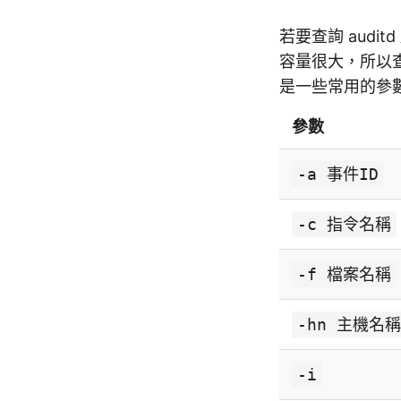
若要查詢 aud
容量很大，所以
是一些常用的參
參數
-a 事件ID
-c 指令名稱
-f 檔案名稱
-hn 主機名
-i