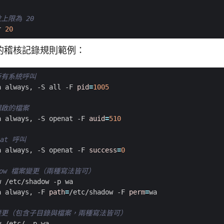
上限為 20
r 
20
的稽核記錄規則範例：
所有系統呼叫
a always, -S all -F 
pid
=
1005
開啟的檔案
a always, -S openat -F 
auid
=
510
at 呼叫
a always, -S openat -F 
success
=
0
hadow 檔案變更（兩種寫法皆可）
a always, -F 
path
=
/etc/shadow -F 
perm
=
變更（包含子目錄與檔案，兩種寫法皆可）