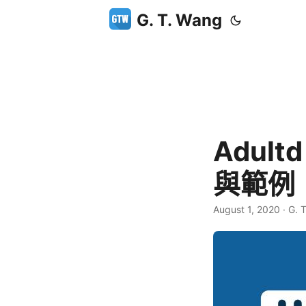
G. T. Wang
Adul
與範例
August 1, 2020
·
G. 