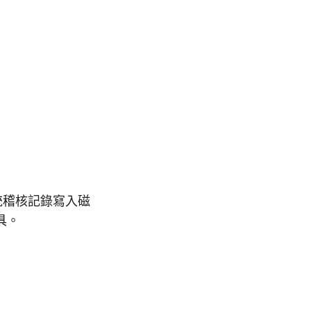
系統稽核記錄寫入磁
具。