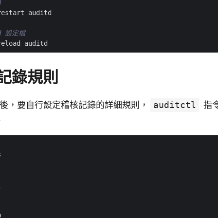
d
d 設定檔
記錄規則
td 之後，要自行設定稽核記錄的詳細規則，
auditctl
指
：