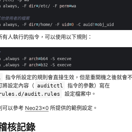
a always, -F 
dir
=
/etc/ -F 
perm
=
其他使用者的檔案
a always, -F 
dir
=
/home/ -F 
uid
=
0
 -C auid!
=
所有人執行的指令，可以使用以下規則：
令
a ,always -F 
arch
=
a ,always -F 
arch
=
l
指令所設定的規則會直接生效，但是重開機之後就會
可將設定內容（
auditctl
指令的參數）寫在
rules.d/audit.rules
設定檔案中。
則可以參考
Neo23x0
所提供的範例設定。
稽核記錄