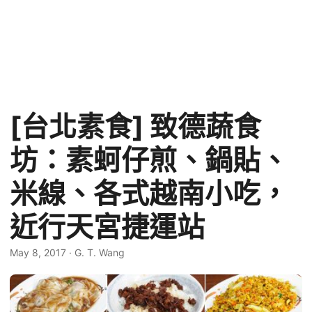
[台北素食] 致德蔬食
坊：素蚵仔煎、鍋貼、
米線、各式越南小吃，
近行天宮捷運站
May 8, 2017
·
G. T. Wang