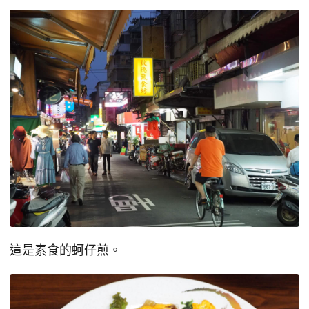
這是素食的蚵仔煎。