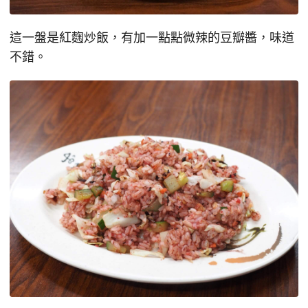
這一盤是紅麴炒飯，有加一點點微辣的豆瓣醬，味道
不錯。