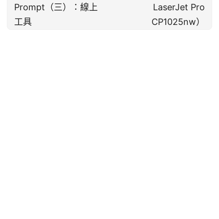
Prompt（三）：線上
LaserJet Pro
工具
CP1025nw）