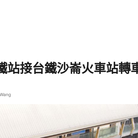
鐵站接台鐵沙崙火車站轉
 Wang