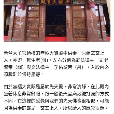
新營太子宮頂樓的無極大寶殿中供奉 原始玄玄上
人，亦即 無生老(母)，左右分別為武法律主 文衡
聖帝（關）與文法律主 孚佑聖帝（呂），入殿內必
須脫鞋並保持肅靜。
由於無極大寶殿是屬於先天殿，非常清靜，在此殿內
坐著休息非常舒服，跟一般後天宮廟敲鑼打鼓的方式
不同，在這裡的感覺與我們的先天佛壇很相似，可能
因為供奉的都是 玄玄上人，所以給人的感覺很像。