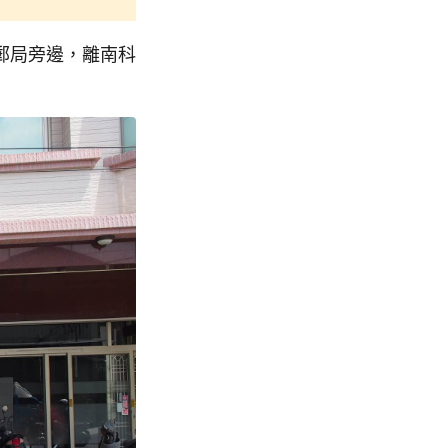
郵局旁邊，離南科