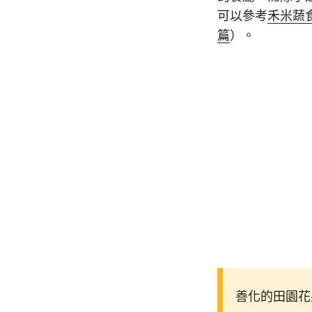
可以參考
禾米蔬
篇
）。
善化的田園花