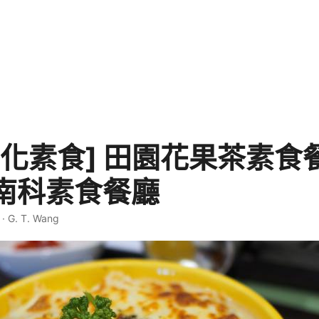
善化素食] 田園花果茶素食
南科素食餐廳
·
G. T. Wang