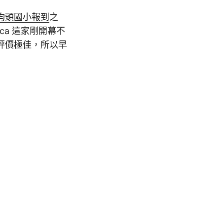
均頭國小報到
之
a 這家剛開幕不
評價極佳，所以早