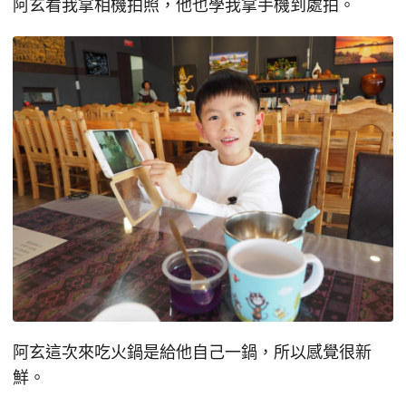
阿玄看我拿相機拍照，他也學我拿手機到處拍。
阿玄這次來吃火鍋是給他自己一鍋，所以感覺很新
鮮。