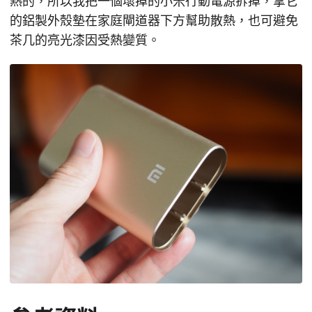
熱的，所以我把一個壞掉的小米行動電源拆掉，拿它
的鋁製外殼墊在家庭閘道器下方幫助散熱，也可避免
茶几的亮光漆因受熱變質。