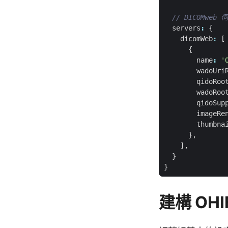
servers
:
{
dicomWeb
:
[
{
name
:
'
wadoUri
qidoRoo
wadoRoo
qidoSup
imageRe
thumbna
},
],
}
}
建構 OHIF