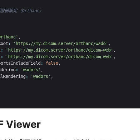
Orthanc'
,
Root
:
'https://my.dicom.server/orthanc/wado'
,
t
:
'https://my.dicom.server/orthanc/dicom-web'
,
t
:
'https://my.dicom.server/orthanc/dicom-web'
,
portsIncludeField
:
false
,
ndering
:
'wadors'
,
ilRendering
:
'wadors'
,
 Viewer