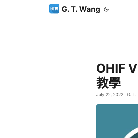
G. T. Wang
OHIF
教學
July 22, 2022
·
G. T.