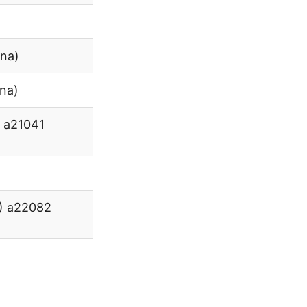
ina)
na)
) a21041
) a22082