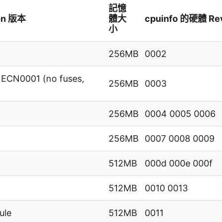
記憶
on 版本
體大
cpuinfo 的硬體 Re
小
256MB
0002
 ECN0001 (no fuses,
256MB
0003
2
256MB
0004 0005 0006
256MB
0007 0008 0009
2
512MB
000d 000e 000f
512MB
0010 0013
ule
512MB
0011