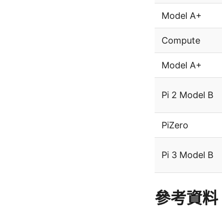
Model A+
Compute
Model A+
Pi 2 Model B
PiZero
Pi 3 Model B
參考資料