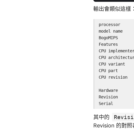
輸出會類似這樣
processor	: 0

model name	: ARMv6-compatible processor rev 7 (v6l)

BogoMIPS	: 697.95

Features	: half thumb fastmult vfp edsp java tls

CPU implementer	: 0x41
CPU architectur
CPU variant	: 0x0

CPU part	: 0xb76

CPU revision	: 7

Hardware	: BCM2708

Revision	: 0010

其中的
Revisi
Revision 的對