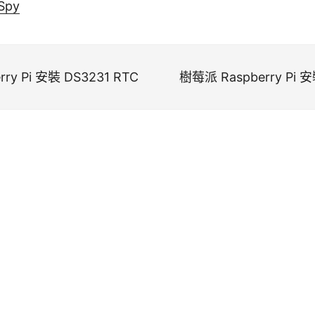
 Spy
ry Pi 安裝 DS3231 RTC
樹莓派 Raspberry Pi 