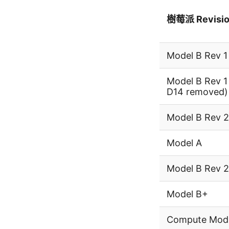
樹莓派 Revisi
Model B Rev 1
Model B Rev 1
D14 removed)
Model B Rev 
Model A
Model B Rev 
Model B+
Compute Mod