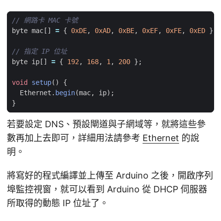
byte
mac
[]
=
{
0xDE
,
0xAD
,
0xBE
,
0xEF
,
0xFE
,
0xED
};
byte
ip
[]
=
{
192
,
168
,
1
,
200
};
void
setup
()
{
Ethernet
.
begin
(
mac
,
ip
);
}
若要設定 DNS、預設閘道與子網域等，就將這些參
數再加上去即可，詳細用法請參考
Ethernet
的說
明。
將寫好的程式編譯並上傳至 Arduino 之後，開啟序列
埠監控視窗，就可以看到 Arduino 從 DHCP 伺服器
所取得的動態 IP 位址了。