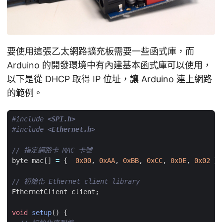
要使用這張乙太網路擴充板需要一些函式庫，而
Arduino 的開發環境中有內建基本函式庫可以使用，
以下是從 DHCP 取得 IP 位址，讓 Arduino 連上網路
的範例。
#include
<SPI.h>
#include
<Ethernet.h>
byte
mac
[]
=
{
0x00
,
0xAA
,
0xBB
,
0xCC
,
0xDE
,
0x02
};
EthernetClient
client
;
void
setup
()
{