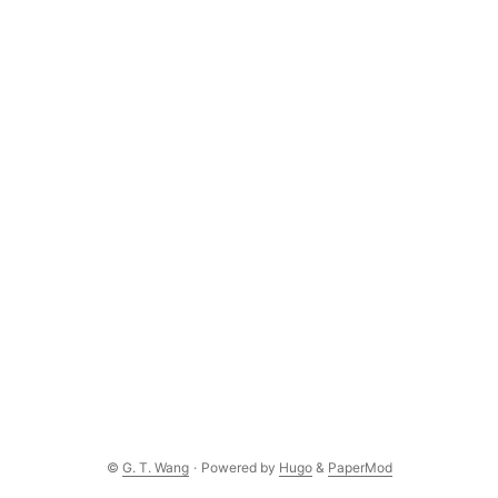
©
G. T. Wang
·
Powered by
Hugo
&
PaperMod