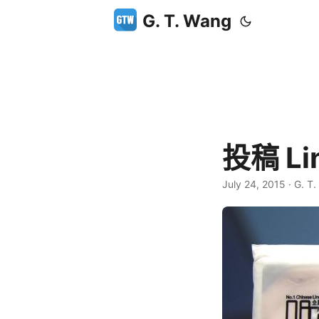
G. T. Wang
投稿 L
July 24, 2015
·
G. T