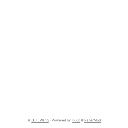
©
G. T. Wang
·
Powered by
Hugo
&
PaperMod