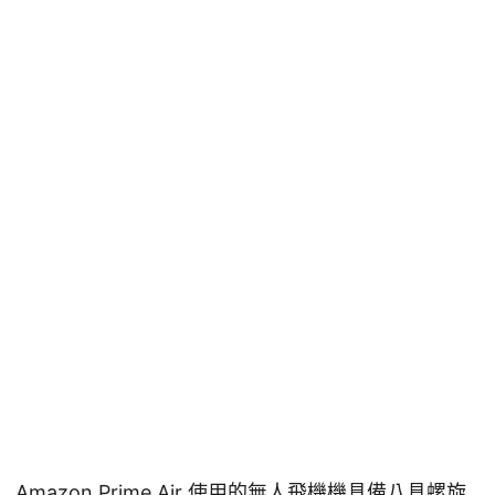
Amazon Prime Air 使用的無人飛機機具備八具螺旋