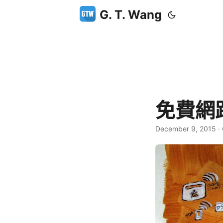
G. T. Wang
免費網
December 9, 2015
·