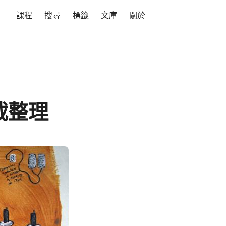
課程
搜尋
標籤
文庫
關於
載整理