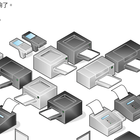
夠了。
。