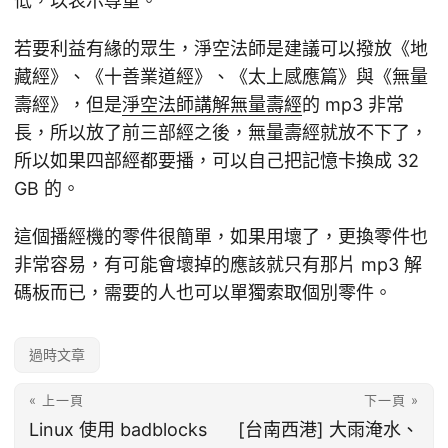
低，以表示尊重。
若要利益有緣的眾生，淨空法師是建議可以撥放《地
藏經》、《十善業道經》、《太上感應篇》與《無量
壽經》，但是
淨空法師講解無量壽經
的 mp3 非常
長，所以放了前三部經之後，無量壽經就放不下了，
所以如果四部經都要播，可以自己把記憶卡換成 32
GB 的。
這個播經機的零件很簡單，如果用壞了，更換零件也
非常容易，有可能會壞掉的應該就只有那片 mp3 解
碼板而已，需要的人也可以單獨索取個別零件。
過時文章
« 上一頁
下一頁 »
Linux 使用 badblocks
[台南西港] 大雨淹水、