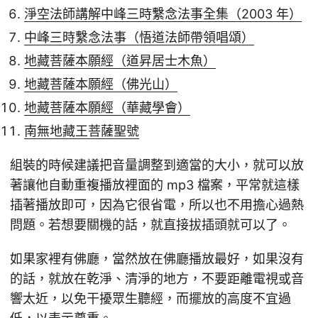
淨空法師講解中峰三時繫念法事全集（2003 年）
中峰三時繫念法事（悟道法師帶領唱頌）
地藏菩薩本願經（道昇居士木魚）
地藏菩薩本願經（佛光山）
地藏菩薩本願經（華藏學會）
南無地藏王菩薩聖號
組裝的時候建議把音量調整到適當的大小，就可以放
著讓他自動重複播放裡面的 mp3 檔案，平常就這樣
插著播放即可，因為它很省電，所以也不用擔心過熱
問題。若想要關機的話，就直接拔插頭就可以了。
如果家裡有佛廳，當然放在佛廳播放最好，如果沒有
的話，就放在乾淨、清淨的地方，不要距離電視或音
響太近，以免干擾眾生聽經，而擺放的高度不宜過