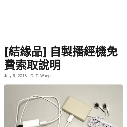
[結緣品] 自製播經機免
費索取說明
July 9, 2018
·
G. T. Wang