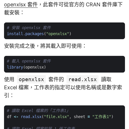
openxlsx 套件
，此套件可從官方的 CRAN 套件庫下
載安裝：
# 安裝 openxlsx 套件
install.packages
(
"openxlsx"
)
安裝完成之後，將其載入即可使用：
# 載入 openxlsx 套件
library
(
openxlsx
)
使用
openxlsx
套件的
read.xlsx
讀取
Excel 檔案，工作表的指定可以使用名稱或是數字索
引：
# 讀取 Excel 檔案的「工作表1」
df
<-
read.xlsx
(
"file.xlsx"
,
sheet
=
"工作表1"
)
# 讀取 Excel 檔案的第 1 張工作表