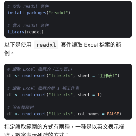
# 安裝 readxl 套件
install.packages
(
"readxl"
)
# 載入 readxl 套件
library
(
readxl
)
以下是使用
readxl
套件讀取 Excel 檔案的範
例。
# 讀取 Excel 檔案的「工作表1」
df
<-
read_excel
(
"file.xls"
,
sheet
=
"工作表1"
)
# 讀取 Excel 檔案的第 1 張工作表
df
<-
read_excel
(
"file.xls"
,
sheet
=
1
)
# 沒有標題列
df
<-
read_excel
(
"file.xls"
,
col_names
=
FALSE
)
指定讀取範圍的方式有兩種，一種是以英文表示欄
號、數字表示列號的方式：