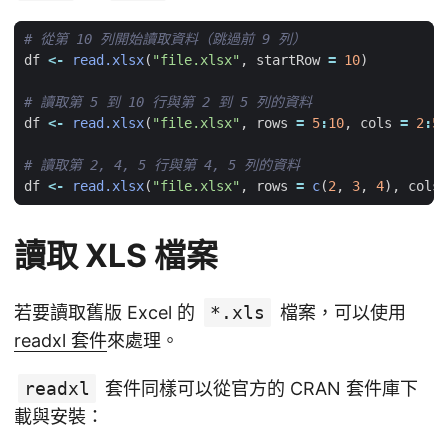
# 從第 10 列開始讀取資料（跳過前 9 列）
df
<-
read.xlsx
(
"file.xlsx"
,
startRow
=
10
)
# 讀取第 5 到 10 行與第 2 到 5 列的資料
df
<-
read.xlsx
(
"file.xlsx"
,
rows
=
5
:
10
,
cols
=
2
:
5
)
# 讀取第 2, 4, 5 行與第 4, 5 列的資料
df
<-
read.xlsx
(
"file.xlsx"
,
rows
=
c
(
2
,
3
,
4
),
cols
讀取 XLS 檔案
若要讀取舊版 Excel 的
*.xls
檔案，可以使用
readxl 套件
來處理。
readxl
套件同樣可以從官方的 CRAN 套件庫下
載與安裝：