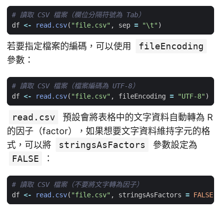
# 讀取 CSV 檔案（欄位分隔符號為 Tab）
df
<-
read.csv
(
"file.csv"
,
sep
=
"\t"
)
若要指定檔案的編碼，可以使用
fileEncoding
參數：
# 讀取 CSV 檔案（檔案編碼為 UTF-8）
df
<-
read.csv
(
"file.csv"
,
fileEncoding
=
"UTF-8"
)
read.csv
預設會將表格中的文字資料自動轉為 R
的因子（factor），如果想要文字資料維持字元的格
式，可以將
stringsAsFactors
參數設定為
FALSE
：
# 讀取 CSV 檔案（不要將文字轉為因子）
df
<-
read.csv
(
"file.csv"
,
stringsAsFactors
=
FALSE
)