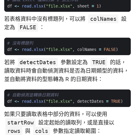
df
<-
read.xlsx
(
"file.xlsx"
,
sheet
=
1
)
若表格資料中沒有標題列，可以將
colNames
設
定為
FALSE
：
# 沒有標題列
df
<-
read.xlsx
(
"file.xlsx"
,
colNames
=
FALSE
)
若將
detectDates
參數設定為
TRUE
的話，
讀取資料時會自動偵測資料是否為日期類型的資料，
並自動將資料的型態轉為 R 的日期資料：
# 自動偵測並轉換日期資料
df
<-
read.xlsx
(
"file.xlsx"
,
detectDates
=
TRUE
)
如果只要讀取表格中部分的資料，可以使用
startRow
設定起始的讀取列，或是直接以
rows
與
cols
參數指定讀取範圍：