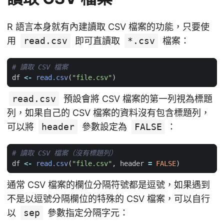
R 語言本身就有內建讀取 CSV 檔案的功能，只要使
用
read.csv
即可直讀取
*.csv
檔案：
# 讀取 CSV 檔案
df
<-
read.csv
(
"file.csv"
)
read.csv
預設會將 CSV 檔案的第一列視為標題
列，如果自己的 CSV 檔案的資料沒有包含標題列，
可以將
header
參數設定為
FALSE
：
# 讀取 CSV 檔案（沒有標題列）
df
<-
read.csv
(
"file.csv"
,
header
=
FALSE
)
通常 CSV 檔案的欄位分隔符號都是逗號，如果遇到
不是以逗號分隔欄位的特殊的 CSV 檔案，可以自行
以
sep
參數指定分隔字元：