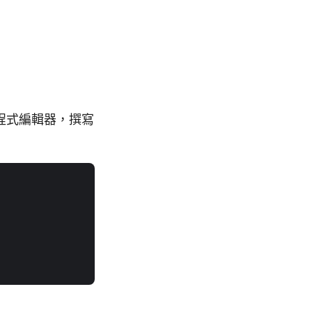
巨集程式編輯器，撰寫
。