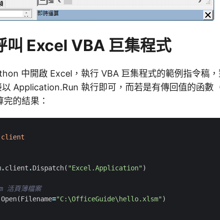
 呼叫 Excel VBA 巨集程式
thon 中開啟 Excel，執行 VBA 巨集程式的範例指令
 Application.Run 執行即可，而若是有傳回值的函數（
算完的結果：
.client
m
.
client
.
Dispatch
(
"Excel.Application"
)
lsm 活頁簿檔案
.
Open
(
Filename
=
"C:\OfficeGuide\hello.xlsm"
)